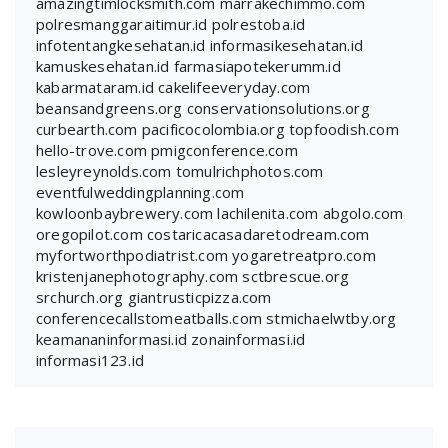
amazingtimlocksmith.com
marrakechimmo.com
polresmanggaraitimur.id
polrestoba.id
infotentangkesehatan.id
informasikesehatan.id
kamuskesehatan.id
farmasiapotekerumm.id
kabarmataram.id
cakelifeeveryday.com
beansandgreens.org
conservationsolutions.org
curbearth.com
pacificocolombia.org
topfoodish.com
hello-trove.com
pmigconference.com
lesleyreynolds.com
tomulrichphotos.com
eventfulweddingplanning.com
kowloonbaybrewery.com
lachilenita.com
abgolo.com
oregopilot.com
costaricacasadaretodream.com
myfortworthpodiatrist.com
yogaretreatpro.com
kristenjanephotography.com
sctbrescue.org
srchurch.org
giantrusticpizza.com
conferencecallstomeatballs.com
stmichaelwtby.org
keamananinformasi.id
zonainformasi.id
informasi123.id