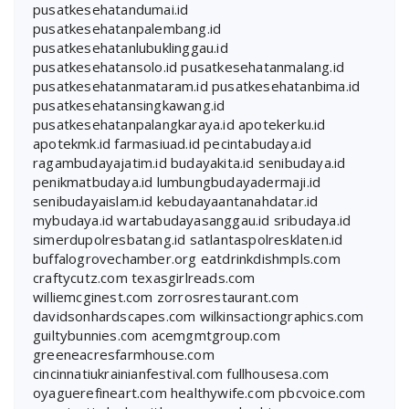
pusatkesehatandumai.id
pusatkesehatanpalembang.id
pusatkesehatanlubuklinggau.id
pusatkesehatansolo.id
pusatkesehatanmalang.id
pusatkesehatanmataram.id
pusatkesehatanbima.id
pusatkesehatansingkawang.id
pusatkesehatanpalangkaraya.id
apotekerku.id
apotekmk.id
farmasiuad.id
pecintabudaya.id
ragambudayajatim.id
budayakita.id
senibudaya.id
penikmatbudaya.id
lumbungbudayadermaji.id
senibudayaislam.id
kebudayaantanahdatar.id
mybudaya.id
wartabudayasanggau.id
sribudaya.id
simerdupolresbatang.id
satlantaspolresklaten.id
buffalogrovechamber.org
eatdrinkdishmpls.com
craftycutz.com
texasgirlreads.com
williemcginest.com
zorrosrestaurant.com
davidsonhardscapes.com
wilkinsactiongraphics.com
guiltybunnies.com
acemgmtgroup.com
greeneacresfarmhouse.com
cincinnatiukrainianfestival.com
fullhousesa.com
oyaguerefineart.com
healthywife.com
pbcvoice.com