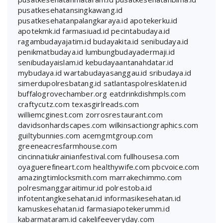
pusatkesehatansingkawang.id
pusatkesehatanpalangkaraya.id
apotekerku.id
apotekmk.id
farmasiuad.id
pecintabudaya.id
ragambudayajatim.id
budayakita.id
senibudaya.id
penikmatbudaya.id
lumbungbudayadermaji.id
senibudayaislam.id
kebudayaantanahdatar.id
mybudaya.id
wartabudayasanggau.id
sribudaya.id
simerdupolresbatang.id
satlantaspolresklaten.id
buffalogrovechamber.org
eatdrinkdishmpls.com
craftycutz.com
texasgirlreads.com
williemcginest.com
zorrosrestaurant.com
davidsonhardscapes.com
wilkinsactiongraphics.com
guiltybunnies.com
acemgmtgroup.com
greeneacresfarmhouse.com
cincinnatiukrainianfestival.com
fullhousesa.com
oyaguerefineart.com
healthywife.com
pbcvoice.com
amazingtimlocksmith.com
marrakechimmo.com
polresmanggaraitimur.id
polrestoba.id
infotentangkesehatan.id
informasikesehatan.id
kamuskesehatan.id
farmasiapotekerumm.id
kabarmataram.id
cakelifeeveryday.com