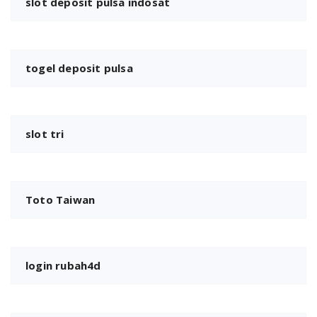
slot deposit pulsa indosat
togel deposit pulsa
slot tri
Toto Taiwan
login rubah4d