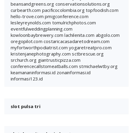
beansandgreens.org
conservationsolutions.org
curbearth.com
pacificocolombia.org
topfoodish.com
hello-trove.com
pmigconference.com
lesleyreynolds.com
tomulrichphotos.com
eventfulweddingplanning.com
kowloonbaybrewery.com
lachilenita.com
abgolo.com
oregopilot.com
costaricacasadaretodream.com
myfortworthpodiatrist.com
yogaretreatpro.com
kristenjanephotography.com
sctbrescue.org
srchurch.org
giantrusticpizza.com
conferencecallstomeatballs.com
stmichaelwtby.org
keamananinformasi.id
zonainformasi.id
informasi123.id
slot pulsa tri