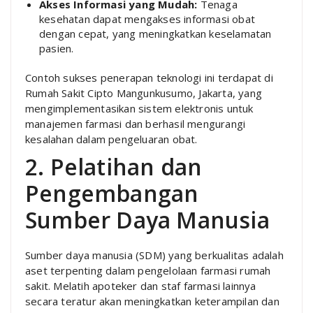
Akses Informasi yang Mudah:
Tenaga
kesehatan dapat mengakses informasi obat
dengan cepat, yang meningkatkan keselamatan
pasien.
Contoh sukses penerapan teknologi ini terdapat di
Rumah Sakit Cipto Mangunkusumo, Jakarta, yang
mengimplementasikan sistem elektronis untuk
manajemen farmasi dan berhasil mengurangi
kesalahan dalam pengeluaran obat.
2. Pelatihan dan
Pengembangan
Sumber Daya Manusia
Sumber daya manusia (SDM) yang berkualitas adalah
aset terpenting dalam pengelolaan farmasi rumah
sakit. Melatih apoteker dan staf farmasi lainnya
secara teratur akan meningkatkan keterampilan dan