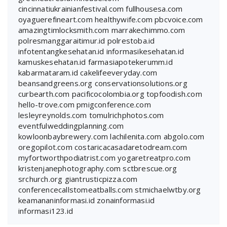
cincinnatiukrainianfestival.com
fullhousesa.com
oyaguerefineart.com
healthywife.com
pbcvoice.com
amazingtimlocksmith.com
marrakechimmo.com
polresmanggaraitimur.id
polrestoba.id
infotentangkesehatan.id
informasikesehatan.id
kamuskesehatan.id
farmasiapotekerumm.id
kabarmataram.id
cakelifeeveryday.com
beansandgreens.org
conservationsolutions.org
curbearth.com
pacificocolombia.org
topfoodish.com
hello-trove.com
pmigconference.com
lesleyreynolds.com
tomulrichphotos.com
eventfulweddingplanning.com
kowloonbaybrewery.com
lachilenita.com
abgolo.com
oregopilot.com
costaricacasadaretodream.com
myfortworthpodiatrist.com
yogaretreatpro.com
kristenjanephotography.com
sctbrescue.org
srchurch.org
giantrusticpizza.com
conferencecallstomeatballs.com
stmichaelwtby.org
keamananinformasi.id
zonainformasi.id
informasi123.id