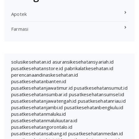
Apotek
Farmasi
solusikesehatan.id
asuransikesehatansyariah.id
pusatkesehatanstore.id
pabrikalatkesehatan.id
perencanaandinaskesehatan.id
pusatkesehatanbanten.id
pusatkesehatanjawatimur.id
pusatkesehatansumut.id
pusatkesehatansumbar.id
pusatkesehatansumsel.id
pusatkesehatanjawatengah.id
pusatkesehatanriau.id
pusatkesehatanjambi.id
pusatkesehatanbengkulu.id
pusatkesehatanmaluku.id
pusatkesehatanmalukuutara.id
pusatkesehatangorontalo.id
pusatkesehatansabang.id
pusatkesehatanmedan.id