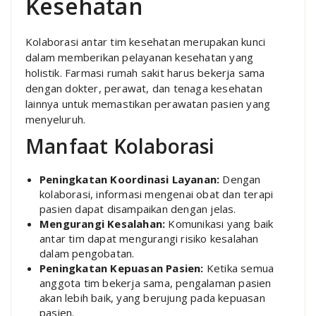
Kesehatan
Kolaborasi antar tim kesehatan merupakan kunci
dalam memberikan pelayanan kesehatan yang
holistik. Farmasi rumah sakit harus bekerja sama
dengan dokter, perawat, dan tenaga kesehatan
lainnya untuk memastikan perawatan pasien yang
menyeluruh.
Manfaat Kolaborasi
Peningkatan Koordinasi Layanan:
Dengan
kolaborasi, informasi mengenai obat dan terapi
pasien dapat disampaikan dengan jelas.
Mengurangi Kesalahan:
Komunikasi yang baik
antar tim dapat mengurangi risiko kesalahan
dalam pengobatan.
Peningkatan Kepuasan Pasien:
Ketika semua
anggota tim bekerja sama, pengalaman pasien
akan lebih baik, yang berujung pada kepuasan
pasien.