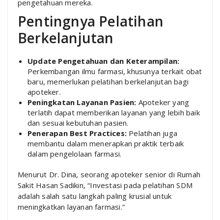
pengetahuan mereka.
Pentingnya Pelatihan
Berkelanjutan
Update Pengetahuan dan Keterampilan:
Perkembangan ilmu farmasi, khusunya terkait obat
baru, memerlukan pelatihan berkelanjutan bagi
apoteker.
Peningkatan Layanan Pasien:
Apoteker yang
terlatih dapat memberikan layanan yang lebih baik
dan sesuai kebutuhan pasien.
Penerapan Best Practices:
Pelatihan juga
membantu dalam menerapkan praktik terbaik
dalam pengelolaan farmasi.
Menurut Dr. Dina, seorang apoteker senior di Rumah
Sakit Hasan Sadikin, “Investasi pada pelatihan SDM
adalah salah satu langkah paling krusial untuk
meningkatkan layanan farmasi.”