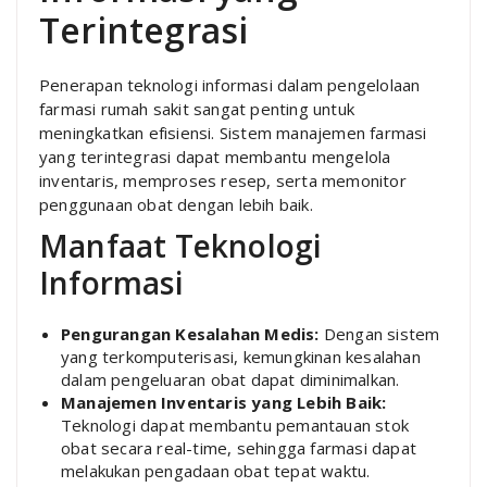
Terintegrasi
Penerapan teknologi informasi dalam pengelolaan
farmasi rumah sakit sangat penting untuk
meningkatkan efisiensi. Sistem manajemen farmasi
yang terintegrasi dapat membantu mengelola
inventaris, memproses resep, serta memonitor
penggunaan obat dengan lebih baik.
Manfaat Teknologi
Informasi
Pengurangan Kesalahan Medis:
Dengan sistem
yang terkomputerisasi, kemungkinan kesalahan
dalam pengeluaran obat dapat diminimalkan.
Manajemen Inventaris yang Lebih Baik:
Teknologi dapat membantu pemantauan stok
obat secara real-time, sehingga farmasi dapat
melakukan pengadaan obat tepat waktu.