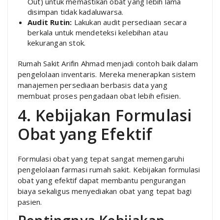
Out) untuk memastikan obat yang lebih lama
disimpan tidak kadaluwarsa.
Audit Rutin:
Lakukan audit persediaan secara
berkala untuk mendeteksi kelebihan atau
kekurangan stok.
Rumah Sakit Arifin Ahmad menjadi contoh baik dalam
pengelolaan inventaris. Mereka menerapkan sistem
manajemen persediaan berbasis data yang
membuat proses pengadaan obat lebih efisien.
4. Kebijakan Formulasi
Obat yang Efektif
Formulasi obat yang tepat sangat memengaruhi
pengelolaan farmasi rumah sakit. Kebijakan formulasi
obat yang efektif dapat membantu pengurangan
biaya sekaligus menyediakan obat yang tepat bagi
pasien.