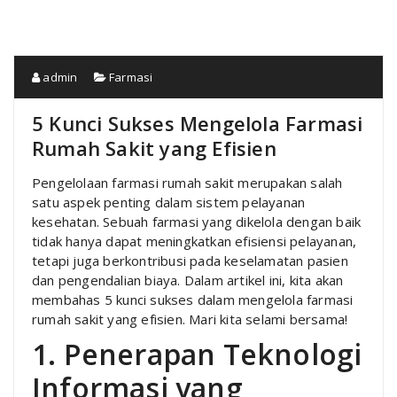
admin
Farmasi
5 Kunci Sukses Mengelola Farmasi
Rumah Sakit yang Efisien
Pengelolaan farmasi rumah sakit merupakan salah
satu aspek penting dalam sistem pelayanan
kesehatan. Sebuah farmasi yang dikelola dengan baik
tidak hanya dapat meningkatkan efisiensi pelayanan,
tetapi juga berkontribusi pada keselamatan pasien
dan pengendalian biaya. Dalam artikel ini, kita akan
membahas 5 kunci sukses dalam mengelola farmasi
rumah sakit yang efisien. Mari kita selami bersama!
1. Penerapan Teknologi
Informasi yang