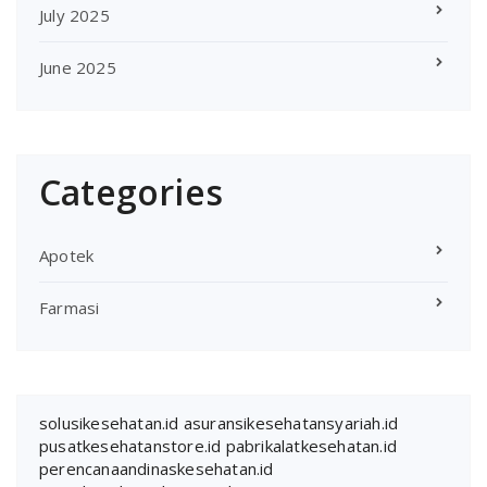
July 2025
June 2025
Categories
Apotek
Farmasi
solusikesehatan.id
asuransikesehatansyariah.id
pusatkesehatanstore.id
pabrikalatkesehatan.id
perencanaandinaskesehatan.id