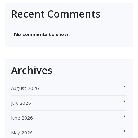
Recent Comments
No comments to show.
Archives
August 2026
July 2026
June 2026
May 2026