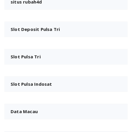
situs rubah4d
Slot Deposit Pulsa Tri
Slot Pulsa Tri
Slot Pulsa Indosat
Data Macau