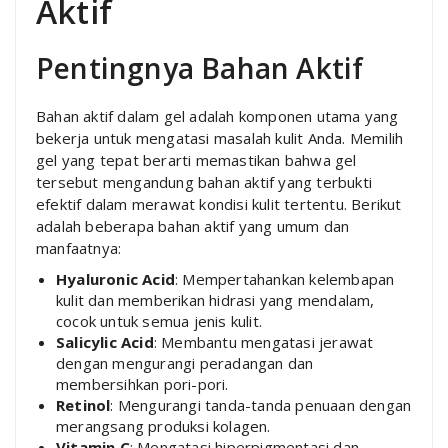
Aktif
Pentingnya Bahan Aktif
Bahan aktif dalam gel adalah komponen utama yang
bekerja untuk mengatasi masalah kulit Anda. Memilih
gel yang tepat berarti memastikan bahwa gel
tersebut mengandung bahan aktif yang terbukti
efektif dalam merawat kondisi kulit tertentu. Berikut
adalah beberapa bahan aktif yang umum dan
manfaatnya:
Hyaluronic Acid
: Mempertahankan kelembapan
kulit dan memberikan hidrasi yang mendalam,
cocok untuk semua jenis kulit.
Salicylic Acid
: Membantu mengatasi jerawat
dengan mengurangi peradangan dan
membersihkan pori-pori.
Retinol
: Mengurangi tanda-tanda penuaan dengan
merangsang produksi kolagen.
Vitamin C
: Mengatasi hiperpigmentasi dan