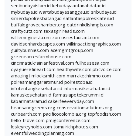
senibudayaislam.id
kebudayaantanahdatar.id
mybudaya.id
wartabudayasanggau.id
sribudaya.id
simerdupolresbatang.id
satlantaspolresklaten.id
buffalogrovechamber.org
eatdrinkdishmpls.com
craftycutz.com
texasgirlreads.com
williemcginest.com
zorrosrestaurant.com
davidsonhardscapes.com
wilkinsactiongraphics.com
guiltybunnies.com
acemgmtgroup.com
greeneacresfarmhouse.com
cincinnatiukrainianfestival.com
fullhousesa.com
oyaguerefineart.com
healthywife.com
pbcvoice.com
amazingtimlocksmith.com
marrakechimmo.com
polresmanggaraitimur.id
polrestoba.id
infotentangkesehatan.id
informasikesehatan.id
kamuskesehatan.id
farmasiapotekerumm.id
kabarmataram.id
cakelifeeveryday.com
beansandgreens.org
conservationsolutions.org
curbearth.com
pacificocolombia.org
topfoodish.com
hello-trove.com
pmigconference.com
lesleyreynolds.com
tomulrichphotos.com
eventfulweddingplanning.com