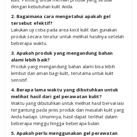
dengan kebutuhan kulit Anda.
2. Bagaimana cara mengetahui apakah gel
tersebut efektif?
Lakukan uji coba pada area kecil kulit dan gunakan
produk secara teratur untuk melihat hasilnya setelah
beberapa waktu.
3. Apakah produk yang mengandung bahan
alami lebih baik?
Produk yang mengandung bahan alami bisa lebih
lembut dan aman bagi kulit, terutama untuk kulit
sensitif.
4. Berapa lama waktu yang dibutuhkan untuk
melihat hasil dari gel perawatan kulit?
Waktu yang dibutuhkan untuk melihat hasil bervariasi
tergantung pada jenis produk dan masalah kulit yang
Anda hadapi. Umumnya, hasil dapat terlihat dalam
beberapa minggu hingga beberapa bulan.
5. Apakah perlu menggunakan gel perawatan