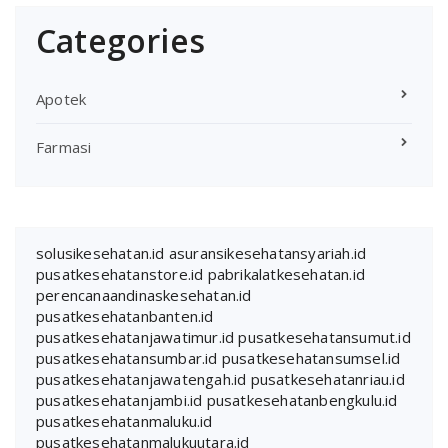
Categories
Apotek
Farmasi
solusikesehatan.id
asuransikesehatansyariah.id
pusatkesehatanstore.id
pabrikalatkesehatan.id
perencanaandinaskesehatan.id
pusatkesehatanbanten.id
pusatkesehatanjawatimur.id
pusatkesehatansumut.id
pusatkesehatansumbar.id
pusatkesehatansumsel.id
pusatkesehatanjawatengah.id
pusatkesehatanriau.id
pusatkesehatanjambi.id
pusatkesehatanbengkulu.id
pusatkesehatanmaluku.id
pusatkesehatanmalukuutara.id