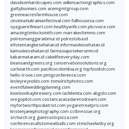
davidsonhardscapes.com
wilkinsactiongraphics.com
guiltybunnies.com
acemgmtgroup.com
greeneacresfarmhouse.com
cincinnatiukrainianfestival.com
fullhousesa.com
oyaguerefineart.com
healthywife.com
pbcvoice.com
amazingtimlocksmith.com
marrakechimmo.com
polresmanggaraitimur.id
polrestoba.id
infotentangkesehatan.id
informasikesehatan.id
kamuskesehatan.id
farmasiapotekerumm.id
kabarmataram.id
cakelifeeveryday.com
beansandgreens.org
conservationsolutions.org
curbearth.com
pacificocolombia.org
topfoodish.com
hello-trove.com
pmigconference.com
lesleyreynolds.com
tomulrichphotos.com
eventfulweddingplanning.com
kowloonbaybrewery.com
lachilenita.com
abgolo.com
oregopilot.com
costaricacasadaretodream.com
myfortworthpodiatrist.com
yogaretreatpro.com
kristenjanephotography.com
sctbrescue.org
srchurch.org
giantrusticpizza.com
conferencecallstomeatballs.com
stmichaelwtby.org