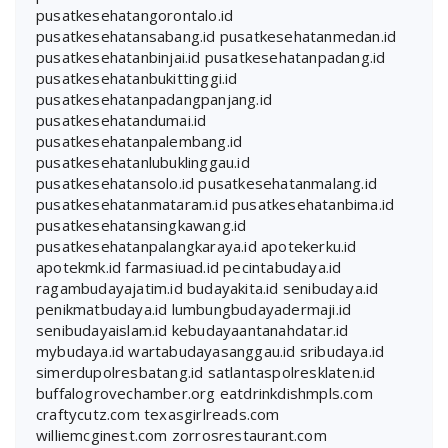
pusatkesehatangorontalo.id
pusatkesehatansabang.id
pusatkesehatanmedan.id
pusatkesehatanbinjai.id
pusatkesehatanpadang.id
pusatkesehatanbukittinggi.id
pusatkesehatanpadangpanjang.id
pusatkesehatandumai.id
pusatkesehatanpalembang.id
pusatkesehatanlubuklinggau.id
pusatkesehatansolo.id
pusatkesehatanmalang.id
pusatkesehatanmataram.id
pusatkesehatanbima.id
pusatkesehatansingkawang.id
pusatkesehatanpalangkaraya.id
apotekerku.id
apotekmk.id
farmasiuad.id
pecintabudaya.id
ragambudayajatim.id
budayakita.id
senibudaya.id
penikmatbudaya.id
lumbungbudayadermaji.id
senibudayaislam.id
kebudayaantanahdatar.id
mybudaya.id
wartabudayasanggau.id
sribudaya.id
simerdupolresbatang.id
satlantaspolresklaten.id
buffalogrovechamber.org
eatdrinkdishmpls.com
craftycutz.com
texasgirlreads.com
williemcginest.com
zorrosrestaurant.com