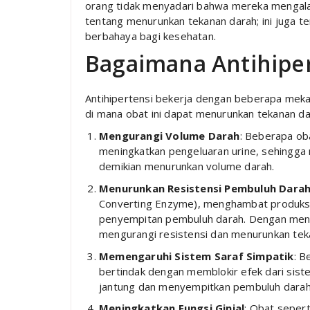
orang tidak menyadari bahwa mereka mengala
tentang menurunkan tekanan darah; ini juga t
berbahaya bagi kesehatan.
Bagaimana Antihiper
Antihipertensi bekerja dengan beberapa mek
di mana obat ini dapat menurunkan tekanan da
Mengurangi Volume Darah
: Beberapa oba
meningkatkan pengeluaran urine, sehingga
demikian menurunkan volume darah.
Menurunkan Resistensi Pembuluh Dara
Converting Enzyme), menghambat produksi 
penyempitan pembuluh darah. Dengan meng
mengurangi resistensi dan menurunkan tek
Memengaruhi Sistem Saraf Simpatik
: B
bertindak dengan memblokir efek dari sist
jantung dan menyempitkan pembuluh darah
Meningkatkan Fungsi Ginjal
: Obat sepert