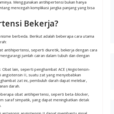
minya. Menggunakan antihipertensi bukan hanya
entang mencegah komplikasi jangka panjang yang bisa
tensi Bekerja?
anisme berbeda. Berikut adalah beberapa cara utama
rah:
t antihipertensi, seperti diuretik, bekerja dengan cara
 mengurangi jumlah cairan dalam tubuh dan dengan
h
: Obat lain, seperti penghambat ACE (Angiotensin-
angiotensin II, suatu zat yang menyebabkan
hambat zat ini, pembuluh darah dapat melebar,
anan darah.
eberapa obat antihipertensi, seperti beta-blocker,
em saraf simpatik, yang dapat meningkatkan detak
.
i antagonis angiotensin II dapat membantu ginjal