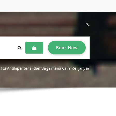
B
o
o
k
N
o
w
 Itu Antihipertensi dan Bagaimana Cara Kerjanya?