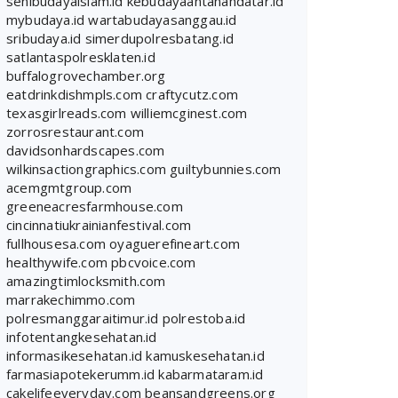
senibudayaislam.id
kebudayaantanahdatar.id
mybudaya.id
wartabudayasanggau.id
sribudaya.id
simerdupolresbatang.id
satlantaspolresklaten.id
buffalogrovechamber.org
eatdrinkdishmpls.com
craftycutz.com
texasgirlreads.com
williemcginest.com
zorrosrestaurant.com
davidsonhardscapes.com
wilkinsactiongraphics.com
guiltybunnies.com
acemgmtgroup.com
greeneacresfarmhouse.com
cincinnatiukrainianfestival.com
fullhousesa.com
oyaguerefineart.com
healthywife.com
pbcvoice.com
amazingtimlocksmith.com
marrakechimmo.com
polresmanggaraitimur.id
polrestoba.id
infotentangkesehatan.id
informasikesehatan.id
kamuskesehatan.id
farmasiapotekerumm.id
kabarmataram.id
cakelifeeveryday.com
beansandgreens.org