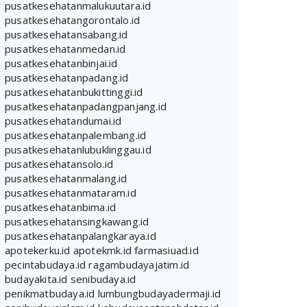
pusatkesehatanmalukuutara.id
pusatkesehatangorontalo.id
pusatkesehatansabang.id
pusatkesehatanmedan.id
pusatkesehatanbinjai.id
pusatkesehatanpadang.id
pusatkesehatanbukittinggi.id
pusatkesehatanpadangpanjang.id
pusatkesehatandumai.id
pusatkesehatanpalembang.id
pusatkesehatanlubuklinggau.id
pusatkesehatansolo.id
pusatkesehatanmalang.id
pusatkesehatanmataram.id
pusatkesehatanbima.id
pusatkesehatansingkawang.id
pusatkesehatanpalangkaraya.id
apotekerku.id
apotekmk.id
farmasiuad.id
pecintabudaya.id
ragambudayajatim.id
budayakita.id
senibudaya.id
penikmatbudaya.id
lumbungbudayadermaji.id