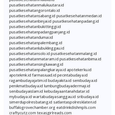
pusatkesehatanmalukuutara.id
pusatkesehatangorontalo.id
pusatkesehatansabang.id
pusatkesehatanmedan.id
pusatkesehatanbinjai.id
pusatkesehatanpadang.id
pusatkesehatanbukittinggi.id
pusatkesehatanpadangpanjang.id
pusatkesehatandumai.id
pusatkesehatanpalembang.id
pusatkesehatanlubuklinggau.id
pusatkesehatansolo.id
pusatkesehatanmalang.id
pusatkesehatanmataram.id
pusatkesehatanbima.id
pusatkesehatansingkawang.id
pusatkesehatanpalangkaraya.id
apotekerku.id
apotekmk.id
farmasiuad.id
pecintabudaya.id
ragambudayajatim.id
budayakita.id
senibudaya.id
penikmatbudaya.id
lumbungbudayadermaji.id
senibudayaislam.id
kebudayaantanahdatar.id
mybudaya.id
wartabudayasanggau.id
sribudaya.id
simerdupolresbatang.id
satlantaspolresklaten.id
buffalogrovechamber.org
eatdrinkdishmpls.com
craftycutz.com
texasgirlreads.com