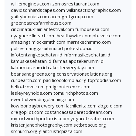
williemcginest.com
zorrosrestaurant.com
davidsonhardscapes.com
wilkinsactiongraphics.com
guiltybunnies.com
acemgmtgroup.com
greeneacresfarmhouse.com
cincinnatiukrainianfestival.com
fullhousesa.com
oyaguerefineart.com
healthywife.com
pbcvoice.com
amazingtimlocksmith.com
marrakechimmo.com
polresmanggaraitimur.id
polrestoba.id
infotentangkesehatan.id
informasikesehatan.id
kamuskesehatan.id
farmasiapotekerumm.id
kabarmataram.id
cakelifeeveryday.com
beansandgreens.org
conservationsolutions.org
curbearth.com
pacificocolombia.org
topfoodish.com
hello-trove.com
pmigconference.com
lesleyreynolds.com
tomulrichphotos.com
eventfulweddingplanning.com
kowloonbaybrewery.com
lachilenita.com
abgolo.com
oregopilot.com
costaricacasadaretodream.com
myfortworthpodiatrist.com
yogaretreatpro.com
kristenjanephotography.com
sctbrescue.org
srchurch.org
giantrusticpizza.com