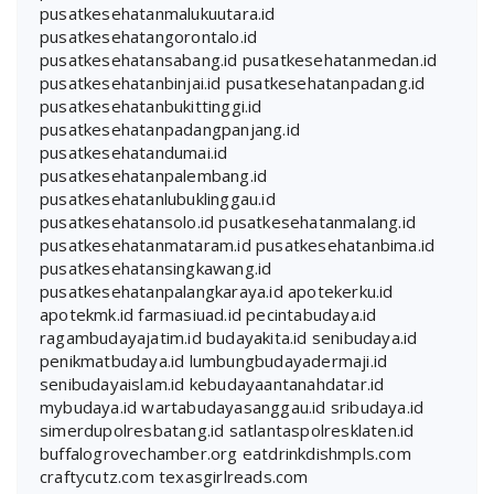
pusatkesehatanmalukuutara.id
pusatkesehatangorontalo.id
pusatkesehatansabang.id
pusatkesehatanmedan.id
pusatkesehatanbinjai.id
pusatkesehatanpadang.id
pusatkesehatanbukittinggi.id
pusatkesehatanpadangpanjang.id
pusatkesehatandumai.id
pusatkesehatanpalembang.id
pusatkesehatanlubuklinggau.id
pusatkesehatansolo.id
pusatkesehatanmalang.id
pusatkesehatanmataram.id
pusatkesehatanbima.id
pusatkesehatansingkawang.id
pusatkesehatanpalangkaraya.id
apotekerku.id
apotekmk.id
farmasiuad.id
pecintabudaya.id
ragambudayajatim.id
budayakita.id
senibudaya.id
penikmatbudaya.id
lumbungbudayadermaji.id
senibudayaislam.id
kebudayaantanahdatar.id
mybudaya.id
wartabudayasanggau.id
sribudaya.id
simerdupolresbatang.id
satlantaspolresklaten.id
buffalogrovechamber.org
eatdrinkdishmpls.com
craftycutz.com
texasgirlreads.com