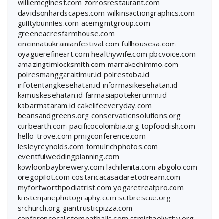
williemcginest.com
zorrosrestaurant.com
davidsonhardscapes.com
wilkinsactiongraphics.com
guiltybunnies.com
acemgmtgroup.com
greeneacresfarmhouse.com
cincinnatiukrainianfestival.com
fullhousesa.com
oyaguerefineart.com
healthywife.com
pbcvoice.com
amazingtimlocksmith.com
marrakechimmo.com
polresmanggaraitimur.id
polrestoba.id
infotentangkesehatan.id
informasikesehatan.id
kamuskesehatan.id
farmasiapotekerumm.id
kabarmataram.id
cakelifeeveryday.com
beansandgreens.org
conservationsolutions.org
curbearth.com
pacificocolombia.org
topfoodish.com
hello-trove.com
pmigconference.com
lesleyreynolds.com
tomulrichphotos.com
eventfulweddingplanning.com
kowloonbaybrewery.com
lachilenita.com
abgolo.com
oregopilot.com
costaricacasadaretodream.com
myfortworthpodiatrist.com
yogaretreatpro.com
kristenjanephotography.com
sctbrescue.org
srchurch.org
giantrusticpizza.com
conferencecallstomeatballs.com
stmichaelwtby.org