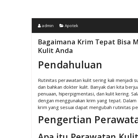
admin
Apotek
Bagaimana Krim Tepat Bisa 
Kulit Anda
Pendahuluan
Rutinitas perawatan kulit sering kali menjadi s
dan bahkan dokter kulit. Banyak dari kita berj
penuaan, hiperpigmentasi, dan kulit kering. S
dengan menggunakan krim yang tepat. Dalam a
krim yang sesuai dapat mengubah rutinitas per
Pengertian Perawata
Apa itu Perawatan Kuli