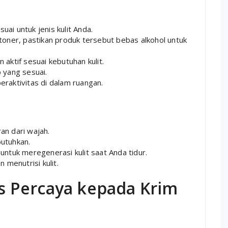
ai untuk jenis kulit Anda.
toner, pastikan produk tersebut bebas alkohol untuk
aktif sesuai kebutuhan kulit.
p yang sesuai.
raktivitas di dalam ruangan.
an dari wajah.
ibutuhkan.
untuk meregenerasi kulit saat Anda tidur.
n menutrisi kulit.
 Percaya kepada Krim