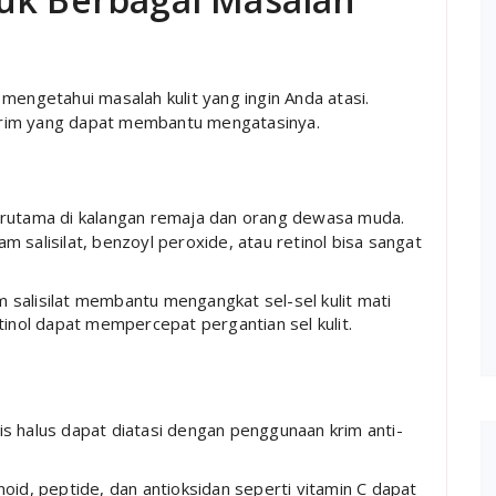
mengetahui masalah kulit yang ingin Anda atasi.
krim yang dapat membantu mengatasinya.
erutama di kalangan remaja dan orang dewasa muda.
 salisilat, benzoyl peroxide, atau retinol bisa sangat
salisilat membantu mengangkat sel-sel kulit mati
inol dapat mempercepat pergantian sel kulit.
s halus dapat diatasi dengan penggunaan krim anti-
oid, peptide, dan antioksidan seperti vitamin C dapat