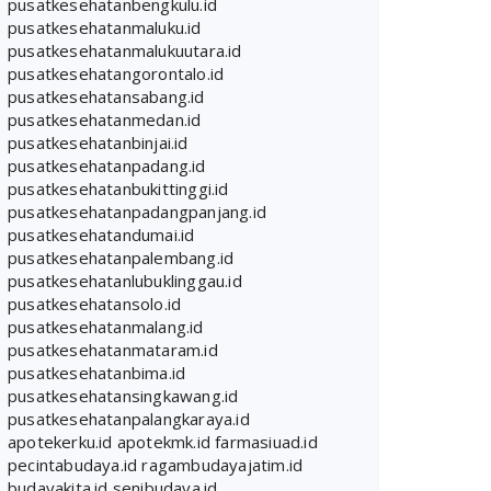
pusatkesehatanbengkulu.id
pusatkesehatanmaluku.id
pusatkesehatanmalukuutara.id
pusatkesehatangorontalo.id
pusatkesehatansabang.id
pusatkesehatanmedan.id
pusatkesehatanbinjai.id
pusatkesehatanpadang.id
pusatkesehatanbukittinggi.id
pusatkesehatanpadangpanjang.id
pusatkesehatandumai.id
pusatkesehatanpalembang.id
pusatkesehatanlubuklinggau.id
pusatkesehatansolo.id
pusatkesehatanmalang.id
pusatkesehatanmataram.id
pusatkesehatanbima.id
pusatkesehatansingkawang.id
pusatkesehatanpalangkaraya.id
apotekerku.id
apotekmk.id
farmasiuad.id
pecintabudaya.id
ragambudayajatim.id
budayakita.id
senibudaya.id