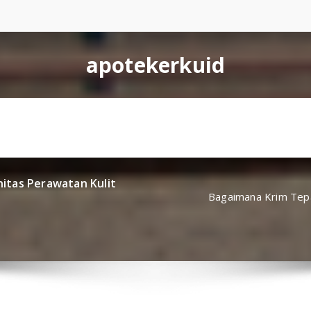
apotekerkuid
itas Perawatan Kulit
Bagaimana Krim Tepa