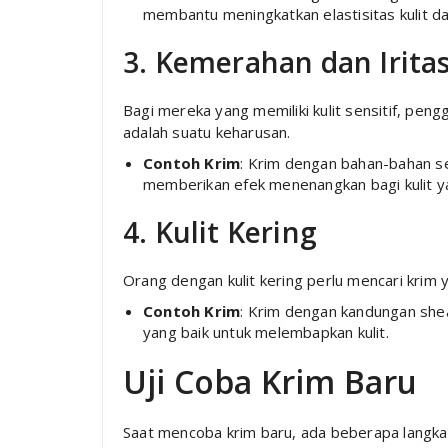
membantu meningkatkan elastisitas kulit da
3. Kemerahan dan Iritas
Bagi mereka yang memiliki kulit sensitif, pen
adalah suatu keharusan.
Contoh Krim
: Krim dengan bahan-bahan sep
memberikan efek menenangkan bagi kulit yan
4. Kulit Kering
Orang dengan kulit kering perlu mencari krim
Contoh Krim
: Krim dengan kandungan shea
yang baik untuk melembapkan kulit.
Uji Coba Krim Baru
Saat mencoba krim baru, ada beberapa langkah