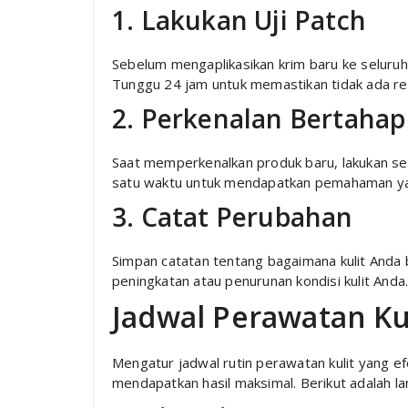
1. Lakukan Uji Patch
Sebelum mengaplikasikan krim baru ke seluruh wa
Tunggu 24 jam untuk memastikan tidak ada rea
2. Perkenalan Bertahap
Saat memperkenalkan produk baru, lakukan se
satu waktu untuk mendapatkan pemahaman yang 
3. Catat Perubahan
Simpan catatan tentang bagaimana kulit Anda 
peningkatan atau penurunan kondisi kulit Anda
Jadwal Perawatan Kul
Mengatur jadwal rutin perawatan kulit yang 
mendapatkan hasil maksimal. Berikut adalah la