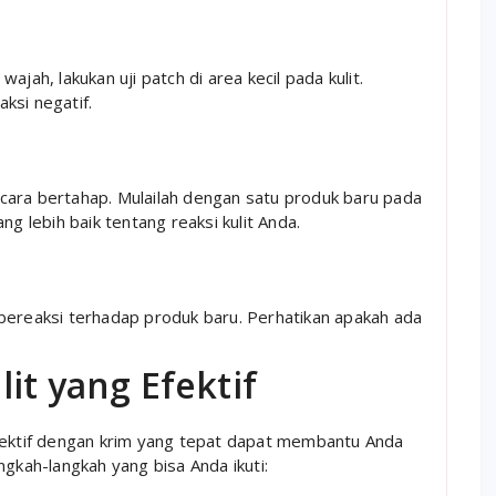
jah, lakukan uji patch di area kecil pada kulit.
ksi negatif.
cara bertahap. Mulailah dengan satu produk baru pada
lebih baik tentang reaksi kulit Anda.
bereaksi terhadap produk baru. Perhatikan apakah ada
.
it yang Efektif
efektif dengan krim yang tepat dapat membantu Anda
ngkah-langkah yang bisa Anda ikuti: