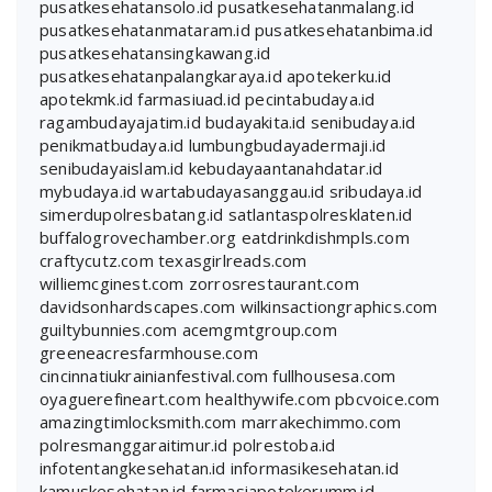
pusatkesehatansolo.id
pusatkesehatanmalang.id
pusatkesehatanmataram.id
pusatkesehatanbima.id
pusatkesehatansingkawang.id
pusatkesehatanpalangkaraya.id
apotekerku.id
apotekmk.id
farmasiuad.id
pecintabudaya.id
ragambudayajatim.id
budayakita.id
senibudaya.id
penikmatbudaya.id
lumbungbudayadermaji.id
senibudayaislam.id
kebudayaantanahdatar.id
mybudaya.id
wartabudayasanggau.id
sribudaya.id
simerdupolresbatang.id
satlantaspolresklaten.id
buffalogrovechamber.org
eatdrinkdishmpls.com
craftycutz.com
texasgirlreads.com
williemcginest.com
zorrosrestaurant.com
davidsonhardscapes.com
wilkinsactiongraphics.com
guiltybunnies.com
acemgmtgroup.com
greeneacresfarmhouse.com
cincinnatiukrainianfestival.com
fullhousesa.com
oyaguerefineart.com
healthywife.com
pbcvoice.com
amazingtimlocksmith.com
marrakechimmo.com
polresmanggaraitimur.id
polrestoba.id
infotentangkesehatan.id
informasikesehatan.id
kamuskesehatan.id
farmasiapotekerumm.id