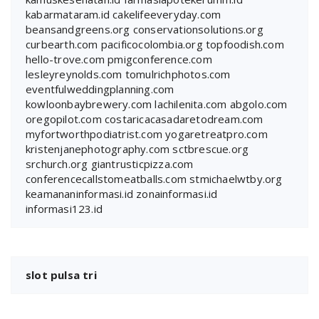
kabarmataram.id
cakelifeeveryday.com
beansandgreens.org
conservationsolutions.org
curbearth.com
pacificocolombia.org
topfoodish.com
hello-trove.com
pmigconference.com
lesleyreynolds.com
tomulrichphotos.com
eventfulweddingplanning.com
kowloonbaybrewery.com
lachilenita.com
abgolo.com
oregopilot.com
costaricacasadaretodream.com
myfortworthpodiatrist.com
yogaretreatpro.com
kristenjanephotography.com
sctbrescue.org
srchurch.org
giantrusticpizza.com
conferencecallstomeatballs.com
stmichaelwtby.org
keamananinformasi.id
zonainformasi.id
informasi123.id
slot pulsa tri