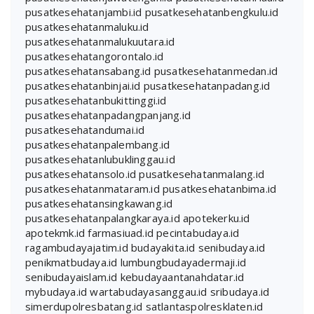
pusatkesehatanjambi.id
pusatkesehatanbengkulu.id
pusatkesehatanmaluku.id
pusatkesehatanmalukuutara.id
pusatkesehatangorontalo.id
pusatkesehatansabang.id
pusatkesehatanmedan.id
pusatkesehatanbinjai.id
pusatkesehatanpadang.id
pusatkesehatanbukittinggi.id
pusatkesehatanpadangpanjang.id
pusatkesehatandumai.id
pusatkesehatanpalembang.id
pusatkesehatanlubuklinggau.id
pusatkesehatansolo.id
pusatkesehatanmalang.id
pusatkesehatanmataram.id
pusatkesehatanbima.id
pusatkesehatansingkawang.id
pusatkesehatanpalangkaraya.id
apotekerku.id
apotekmk.id
farmasiuad.id
pecintabudaya.id
ragambudayajatim.id
budayakita.id
senibudaya.id
penikmatbudaya.id
lumbungbudayadermaji.id
senibudayaislam.id
kebudayaantanahdatar.id
mybudaya.id
wartabudayasanggau.id
sribudaya.id
simerdupolresbatang.id
satlantaspolresklaten.id