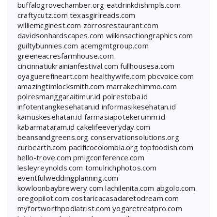
buffalogrovechamber.org
eatdrinkdishmpls.com
craftycutz.com
texasgirlreads.com
williemcginest.com
zorrosrestaurant.com
davidsonhardscapes.com
wilkinsactiongraphics.com
guiltybunnies.com
acemgmtgroup.com
greeneacresfarmhouse.com
cincinnatiukrainianfestival.com
fullhousesa.com
oyaguerefineart.com
healthywife.com
pbcvoice.com
amazingtimlocksmith.com
marrakechimmo.com
polresmanggaraitimur.id
polrestoba.id
infotentangkesehatan.id
informasikesehatan.id
kamuskesehatan.id
farmasiapotekerumm.id
kabarmataram.id
cakelifeeveryday.com
beansandgreens.org
conservationsolutions.org
curbearth.com
pacificocolombia.org
topfoodish.com
hello-trove.com
pmigconference.com
lesleyreynolds.com
tomulrichphotos.com
eventfulweddingplanning.com
kowloonbaybrewery.com
lachilenita.com
abgolo.com
oregopilot.com
costaricacasadaretodream.com
myfortworthpodiatrist.com
yogaretreatpro.com