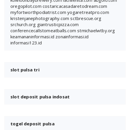
kowloonbaybrewery.com
lachilenita.com
abgolo.com
oregopilot.com
costaricacasadaretodream.com
myfortworthpodiatrist.com
yogaretreatpro.com
kristenjanephotography.com
sctbrescue.org
srchurch.org
giantrusticpizza.com
conferencecallstomeatballs.com
stmichaelwtby.org
keamananinformasi.id
zonainformasi.id
informasi123.id
slot pulsa tri
slot deposit pulsa indosat
togel deposit pulsa