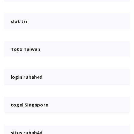
slot tri
Toto Taiwan
login rubah4d
togel Singapore
situs rubah4d