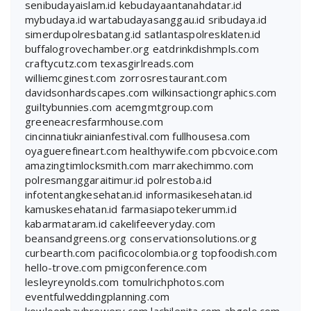
senibudayaislam.id
kebudayaantanahdatar.id
mybudaya.id
wartabudayasanggau.id
sribudaya.id
simerdupolresbatang.id
satlantaspolresklaten.id
buffalogrovechamber.org
eatdrinkdishmpls.com
craftycutz.com
texasgirlreads.com
williemcginest.com
zorrosrestaurant.com
davidsonhardscapes.com
wilkinsactiongraphics.com
guiltybunnies.com
acemgmtgroup.com
greeneacresfarmhouse.com
cincinnatiukrainianfestival.com
fullhousesa.com
oyaguerefineart.com
healthywife.com
pbcvoice.com
amazingtimlocksmith.com
marrakechimmo.com
polresmanggaraitimur.id
polrestoba.id
infotentangkesehatan.id
informasikesehatan.id
kamuskesehatan.id
farmasiapotekerumm.id
kabarmataram.id
cakelifeeveryday.com
beansandgreens.org
conservationsolutions.org
curbearth.com
pacificocolombia.org
topfoodish.com
hello-trove.com
pmigconference.com
lesleyreynolds.com
tomulrichphotos.com
eventfulweddingplanning.com