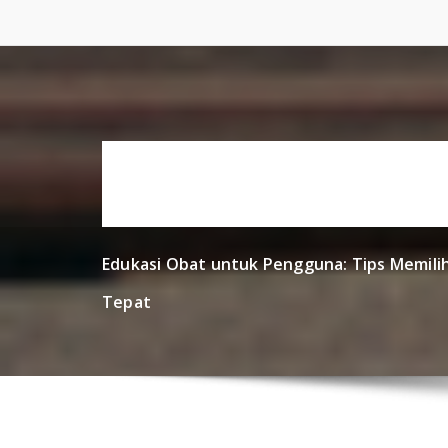
Skip
to
content
Edukasi Obat untuk Pengguna: Tips Memil
Tepat