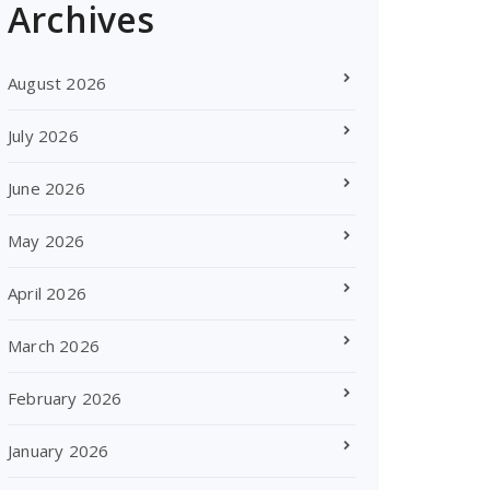
Archives
August 2026
July 2026
June 2026
May 2026
April 2026
March 2026
February 2026
January 2026