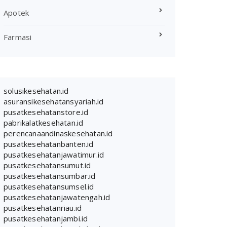
Apotek
Farmasi
solusikesehatan.id
asuransikesehatansyariah.id
pusatkesehatanstore.id
pabrikalatkesehatan.id
perencanaandinaskesehatan.id
pusatkesehatanbanten.id
pusatkesehatanjawatimur.id
pusatkesehatansumut.id
pusatkesehatansumbar.id
pusatkesehatansumsel.id
pusatkesehatanjawatengah.id
pusatkesehatanriau.id
pusatkesehatanjambi.id