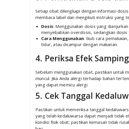
Setiap obat dilengkapi dengan informasi dosi
membaca label dan mengikuti instruksi yang te
Dosis
: Menggunakan dosis yang dianjurkan 
menyebabkan overdosis, sedangkan dosis ya
Cara Menggunakan
: Ikuti cara pemakaia
tidur, atau dicampur dengan makanan.
4. Periksa Efek Sampin
Sebelum menggunakan obat, pastikan untuk m
muncul. Jika Anda alergi terhadap bahan tert
yang dapat memicu alergi.
5. Cek Tanggal Kedaluw
Pastikan untuk memeriksa tanggal kedaluwar
yang telah kedaluwarsa dapat menjadi tidak efe
kondisi fisik obat; pastikan kemasan tidak ru
bau.