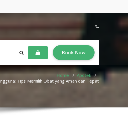
B
o
o
k
N
o
w
Home
/
Apotek
/
engguna: Tips Memilih Obat yang Aman dan Tepat