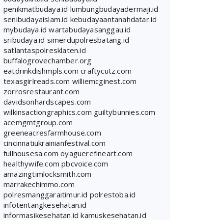
penikmatbudaya.id
lumbungbudayadermaji.id
senibudayaislam.id
kebudayaantanahdatar.id
mybudaya.id
wartabudayasanggau.id
sribudaya.id
simerdupolresbatang.id
satlantaspolresklaten.id
buffalogrovechamber.org
eatdrinkdishmpls.com
craftycutz.com
texasgirlreads.com
williemcginest.com
zorrosrestaurant.com
davidsonhardscapes.com
wilkinsactiongraphics.com
guiltybunnies.com
acemgmtgroup.com
greeneacresfarmhouse.com
cincinnatiukrainianfestival.com
fullhousesa.com
oyaguerefineart.com
healthywife.com
pbcvoice.com
amazingtimlocksmith.com
marrakechimmo.com
polresmanggaraitimur.id
polrestoba.id
infotentangkesehatan.id
informasikesehatan.id
kamuskesehatan.id