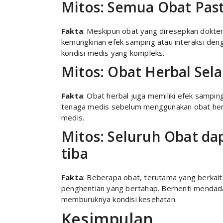
Mitos: Semua Obat Past
Fakta
: Meskipun obat yang diresepkan dokte
kemungkinan efek samping atau interaksi dengan
kondisi medis yang kompleks.
Mitos: Obat Herbal Sel
Fakta
: Obat herbal juga memiliki efek sampin
tenaga medis sebelum menggunakan obat herb
medis.
Mitos: Seluruh Obat da
tiba
Fakta
: Beberapa obat, terutama yang berkai
penghentian yang bertahap. Berhenti mendad
memburuknya kondisi kesehatan.
Kesimpulan