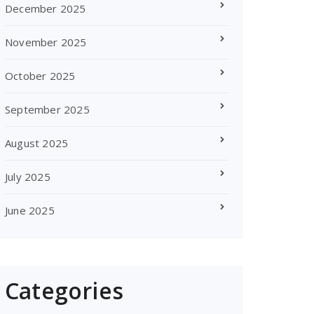
December 2025
November 2025
October 2025
September 2025
August 2025
July 2025
June 2025
Categories