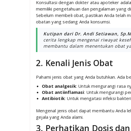
Konsultasi dengan dokter atau apoteker adal
memiliki pengetahuan dan pengalaman yang d
Sebelum membeli obat, pastikan Anda telah 
obatan yang sedang Anda konsumsi.
Kutipan dari Dr. Andi Setiawan, Sp.
cerita lengkap mengenai riwayat keseh
membantu dalam menentukan obat ya
2. Kenali Jenis Obat
Pahami jenis obat yang Anda butuhkan. Ada be
Obat analgesik
: Untuk mengurangi rasa ny
Obat antiinflamasi
: Untuk mengurangi pe
Antibiotik
: Untuk mengatasi infeksi bakteri
Mengenal jenis obat dapat membantu Anda leb
gejala yang Anda alami.
3. Perhatikan Dosis dan