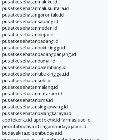
pusatkesehatanmaluku.id
pusatkesehatanmalukuutara.id
pusatkesehatangorontalo.id
pusatkesehatansabang.id
pusatkesehatanmedan.id
pusatkesehatanbinjai.id
pusatkesehatanpadang.id
pusatkesehatanbukittinggi.id
pusatkesehatanpadangpanjang.id
pusatkesehatandumai.id
pusatkesehatanpalembang.id
pusatkesehatanlubuklinggau.id
pusatkesehatansolo.id
pusatkesehatanmalang.id
pusatkesehatanmataram.id
pusatkesehatanbima.id
pusatkesehatansingkawang.id
pusatkesehatanpalangkaraya.id
apotekerku.id
apotekmk.id
farmasiuad.id
pecintabudaya.id
ragambudayajatim.id
budayakita.id
senibudaya.id
penikmatbudaya.id
lumbungbudayadermaji.id