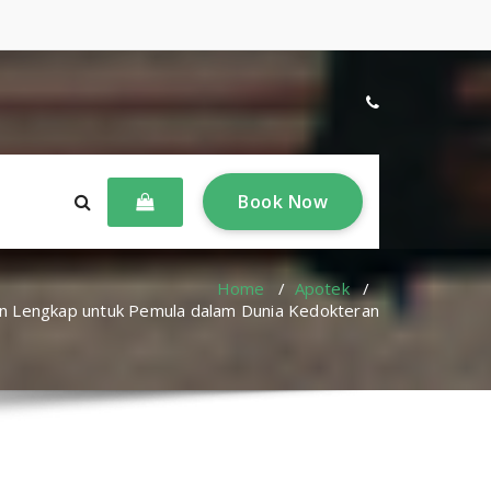
B
o
o
k
N
o
w
Home
/
Apotek
/
an Lengkap untuk Pemula dalam Dunia Kedokteran