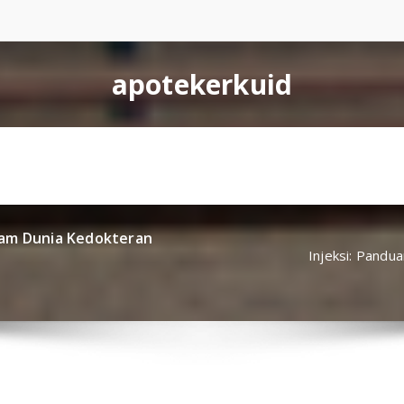
apotekerkuid
lam Dunia Kedokteran
Injeksi: Pandu