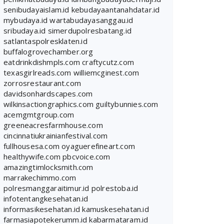
senibudayaislam.id
kebudayaantanahdatar.id
mybudaya.id
wartabudayasanggau.id
sribudaya.id
simerdupolresbatang.id
satlantaspolresklaten.id
buffalogrovechamber.org
eatdrinkdishmpls.com
craftycutz.com
texasgirlreads.com
williemcginest.com
zorrosrestaurant.com
davidsonhardscapes.com
wilkinsactiongraphics.com
guiltybunnies.com
acemgmtgroup.com
greeneacresfarmhouse.com
cincinnatiukrainianfestival.com
fullhousesa.com
oyaguerefineart.com
healthywife.com
pbcvoice.com
amazingtimlocksmith.com
marrakechimmo.com
polresmanggaraitimur.id
polrestoba.id
infotentangkesehatan.id
informasikesehatan.id
kamuskesehatan.id
farmasiapotekerumm.id
kabarmataram.id