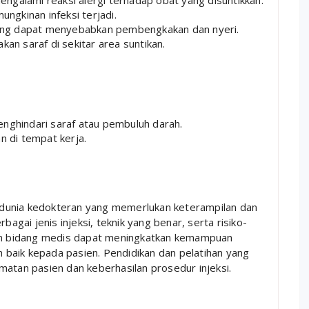
galami reaksi alergi terhadap obat yang disuntikkan.
ungkinan infeksi terjadi.
ang dapat menyebabkan pembengkakan dan nyeri.
n saraf di sekitar area suntikan.
enghindari saraf atau pembuluh darah.
n di tempat kerja.
am dunia kedokteran yang memerlukan keterampilan dan
ai jenis injeksi, teknik yang benar, serta risiko-
lam bidang medis dapat meningkatkan kemampuan
baik kepada pasien. Pendidikan dan pelatihan yang
matan pasien dan keberhasilan prosedur injeksi.