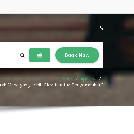
B
o
o
k
N
o
w
Home
/
Apotek
/
Oral: Mana yang Lebih Efektif untuk Penyembuhan?