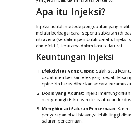
yang lebih baik dalam situasi tertentu.
Apa itu Injeksi?
Injeksi adalah metode pengobatan yang melib
melalui berbagai cara, seperti subkutan (di baw
intravena (ke dalam pembuluh darah). Injeks
dan efektif, terutama dalam kasus darurat.
Keuntungan Injeksi
Efektivitas yang Cepat
: Salah satu keun
dapat memberikan efek yang cepat. Misalnya
epinefrin harus diberikan secara intramusku
Dosis yang Akurat
: Injeksi memungkinkan
mengurangi risiko overdosis atau underdos
Menghindari Saluran Pencernaan
: Karen
penyerapan obat biasanya lebih tinggi dib
saluran pencernaan.