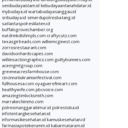
senibudayaislam.id
kebudayaantanahdatar.id
mybudaya.id
wartabudayasanggau.id
sribudaya.id
simerdupolresbatang.id
satlantaspolresklaten.id
buffalogrovechamber.org
eatdrinkdishmpls.com
craftycutz.com
texasgirlreads.com
williemcginest.com
zorrosrestaurant.com
davidsonhardscapes.com
wilkinsactiongraphics.com
guiltybunnies.com
acemgmtgroup.com
greeneacresfarmhouse.com
cincinnatiukrainianfestival.com
fullhousesa.com
oyaguerefineart.com
healthywife.com
pbcvoice.com
amazingtimlocksmith.com
marrakechimmo.com
polresmanggaraitimur.id
polrestoba.id
infotentangkesehatan.id
informasikesehatan.id
kamuskesehatan.id
farmasiapotekerumm.id
kabarmataram.id