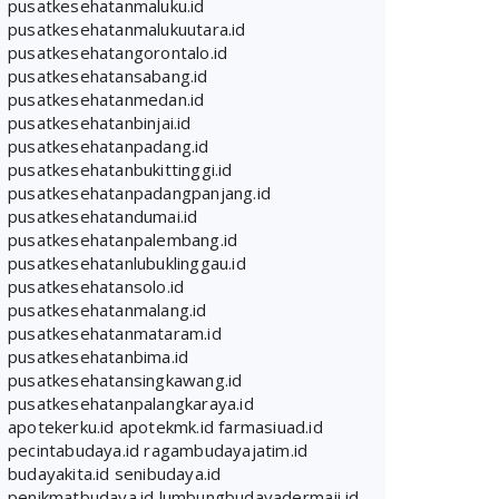
pusatkesehatanmaluku.id
pusatkesehatanmalukuutara.id
pusatkesehatangorontalo.id
pusatkesehatansabang.id
pusatkesehatanmedan.id
pusatkesehatanbinjai.id
pusatkesehatanpadang.id
pusatkesehatanbukittinggi.id
pusatkesehatanpadangpanjang.id
pusatkesehatandumai.id
pusatkesehatanpalembang.id
pusatkesehatanlubuklinggau.id
pusatkesehatansolo.id
pusatkesehatanmalang.id
pusatkesehatanmataram.id
pusatkesehatanbima.id
pusatkesehatansingkawang.id
pusatkesehatanpalangkaraya.id
apotekerku.id
apotekmk.id
farmasiuad.id
pecintabudaya.id
ragambudayajatim.id
budayakita.id
senibudaya.id
penikmatbudaya.id
lumbungbudayadermaji.id