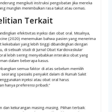
enderung mengikuti instruksi pengobatan jika mereka
, yang mungkin menimbulkan rasa takut atau cemas.
litian Terkait
dingkan efektivitas injeksi dan obat oral. Misalnya,
edicine (2020) menemukan bahwa pasien yang menerima
kat kekebalan yang lebih tinggi dibandingkan dengan
u, di sebuah studi di Jurnal Obat Kardiovaskular
al lebih sering menyebabkan interaksi obat yang
h aman dalam beberapa kasus.
bangkan semua faktor di atas sebelum memilih
a, seorang spesialis penyakit dalam di Rumah Sakit
enggunakan injeksi atau obat oral harus
n hanya preferensi pribadi.”
an dan kekurangan masing-masing. Pilihan terbaik