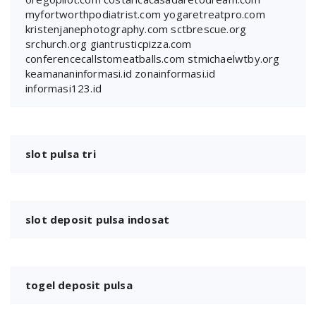
myfortworthpodiatrist.com
yogaretreatpro.com
kristenjanephotography.com
sctbrescue.org
srchurch.org
giantrusticpizza.com
conferencecallstomeatballs.com
stmichaelwtby.org
keamananinformasi.id
zonainformasi.id
informasi123.id
slot pulsa tri
slot deposit pulsa indosat
togel deposit pulsa