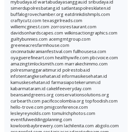
mybudaya.id
wartabudayasanggau.id
sribudaya.id
simerdupolresbatang.id
satlantaspolresklaten.id
buffalogrovechamber.org
eatdrinkdishmpls.com
craftycutz.com
texasgirlreads.com
williemcginest.com
zorrosrestaurant.com
davidsonhardscapes.com
wilkinsactiongraphics.com
guiltybunnies.com
acemgmtgroup.com
greeneacresfarmhouse.com
cincinnatiukrainianfestival.com
fullhousesa.com
oyaguerefineart.com
healthywife.com
pbcvoice.com
amazingtimlocksmith.com
marrakechimmo.com
polresmanggaraitimur.id
polrestoba.id
infotentangkesehatan.id
informasikesehatan.id
kamuskesehatan.id
farmasiapotekerumm.id
kabarmataram.id
cakelifeeveryday.com
beansandgreens.org
conservationsolutions.org
curbearth.com
pacificocolombia.org
topfoodish.com
hello-trove.com
pmigconference.com
lesleyreynolds.com
tomulrichphotos.com
eventfulweddingplanning.com
kowloonbaybrewery.com
lachilenita.com
abgolo.com
oregopilot.com
costaricacasadaretodream.com