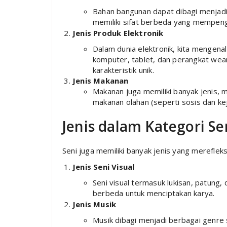
Bahan bangunan dapat dibagi menjadi j
memiliki sifat berbeda yang mempeng
Jenis Produk Elektronik
Dalam dunia elektronik, kita mengena
komputer, tablet, dan perangkat weara
karakteristik unik.
Jenis Makanan
Makanan juga memiliki banyak jenis, m
makanan olahan (seperti sosis dan kej
Jenis dalam Kategori Se
Seni juga memiliki banyak jenis yang mereflek
Jenis Seni Visual
Seni visual termasuk lukisan, patung, d
berbeda untuk menciptakan karya.
Jenis Musik
Musik dibagi menjadi berbagai genre s