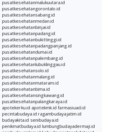
pusatkesehatanmalukuutara.id
pusatkesehatangorontalo.id
pusatkesehatansabang.id
pusatkesehatanmedan.id
pusatkesehatanbinjai.id
pusatkesehatanpadang.id
pusatkesehatanbukittinggi.id
pusatkesehatanpadangpanjang.id
pusatkesehatandumai.id
pusatkesehatanpalembang.id
pusatkesehatanlubuklinggau.id
pusatkesehatansolo.id
pusatkesehatanmalang.id
pusatkesehatanmataram.id
pusatkesehatanbima.id
pusatkesehatansingkawang.id
pusatkesehatanpalangkaraya.id
apotekerku.id
apotekmk.id
farmasiuad.id
pecintabudaya.id
ragambudayajatim.id
budayakita.id
senibudaya.id
penikmatbudaya.id
lumbungbudayadermaji.id