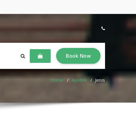
B
o
o
k
N
o
w
Home
/
Apotek
/
Jenis