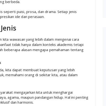
ang berbeda.
s seperti puisi, prosa, dan drama. Setiap jenis
resikan ide dan perasaan.
Jenis
 kita wawasan yang lebih dalam mengenai cara
manfaat tidak hanya dalam konteks akademis tetapi
dalah beberapa alasan mengapa pemahaman tentang
k
a, kita dapat membuat keputusan yang lebih
uk, memahami orang di sekitar kita, atau dalam
yarakat mengajarkan kita untuk menghargai
aya, agama, maupun pandangan hidup. Hal ini penting
klusif dan harmonis.