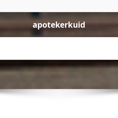
apotekerkuid