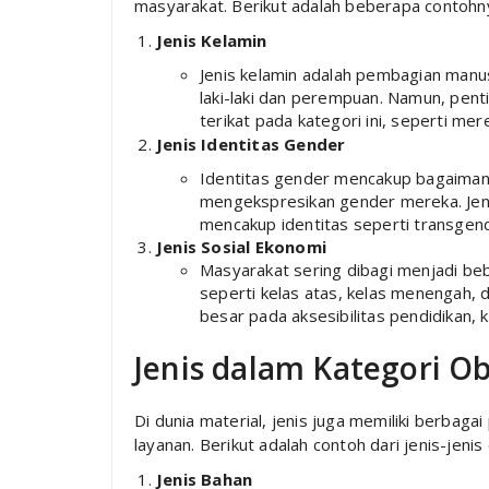
masyarakat. Berikut adalah beberapa contohn
Jenis Kelamin
Jenis kelamin adalah pembagian manus
laki-laki dan perempuan. Namun, pen
terikat pada kategori ini, seperti mer
Jenis Identitas Gender
Identitas gender mencakup bagaiman
mengekspresikan gender mereka. Jenis 
mencakup identitas seperti transgend
Jenis Sosial Ekonomi
Masyarakat sering dibagi menjadi beb
seperti kelas atas, kelas menengah, 
besar pada aksesibilitas pendidikan,
Jenis dalam Kategori Ob
Di dunia material, jenis juga memiliki berbag
layanan. Berikut adalah contoh dari jenis-jenis
Jenis Bahan