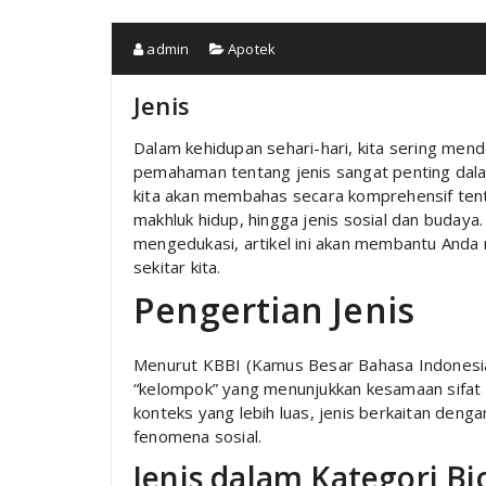
admin
Apotek
Jenis
Dalam kehidupan sehari-hari, kita sering mende
pemahaman tentang jenis sangat penting dalam
kita akan membahas secara komprehensif tentan
makhluk hidup, hingga jenis sosial dan buda
mengedukasi, artikel ini akan membantu Anda 
sekitar kita.
Pengertian Jenis
Menurut KBBI (Kamus Besar Bahasa Indonesia),
“kelompok” yang menunjukkan kesamaan sifat a
konteks yang lebih luas, jenis berkaitan den
fenomena sosial.
Jenis dalam Kategori Bi