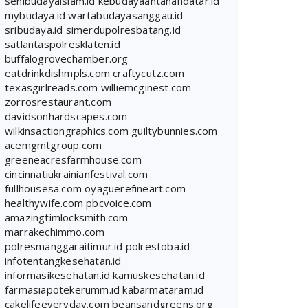
senibudayaislam.id
kebudayaantanahdatar.id
mybudaya.id
wartabudayasanggau.id
sribudaya.id
simerdupolresbatang.id
satlantaspolresklaten.id
buffalogrovechamber.org
eatdrinkdishmpls.com
craftycutz.com
texasgirlreads.com
williemcginest.com
zorrosrestaurant.com
davidsonhardscapes.com
wilkinsactiongraphics.com
guiltybunnies.com
acemgmtgroup.com
greeneacresfarmhouse.com
cincinnatiukrainianfestival.com
fullhousesa.com
oyaguerefineart.com
healthywife.com
pbcvoice.com
amazingtimlocksmith.com
marrakechimmo.com
polresmanggaraitimur.id
polrestoba.id
infotentangkesehatan.id
informasikesehatan.id
kamuskesehatan.id
farmasiapotekerumm.id
kabarmataram.id
cakelifeeveryday.com
beansandgreens.org