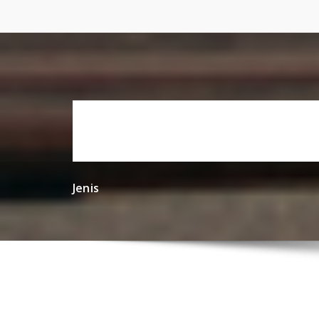
Skip
to
content
Jenis