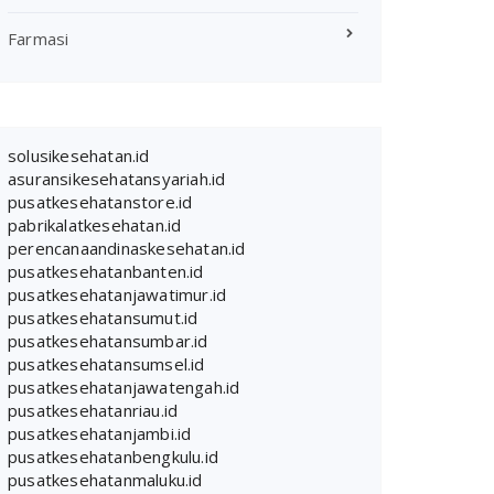
Farmasi
solusikesehatan.id
asuransikesehatansyariah.id
pusatkesehatanstore.id
pabrikalatkesehatan.id
perencanaandinaskesehatan.id
pusatkesehatanbanten.id
pusatkesehatanjawatimur.id
pusatkesehatansumut.id
pusatkesehatansumbar.id
pusatkesehatansumsel.id
pusatkesehatanjawatengah.id
pusatkesehatanriau.id
pusatkesehatanjambi.id
pusatkesehatanbengkulu.id
pusatkesehatanmaluku.id