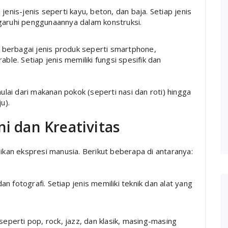
enis-jenis seperti kayu, beton, dan baja. Setiap jenis
aruhi penggunaannya dalam konstruksi.
l berbagai jenis produk seperti smartphone,
ble. Setiap jenis memiliki fungsi spesifik dan
ulai dari makanan pokok (seperti nasi dan roti) hingga
u).
ni dan Kreativitas
sikan ekspresi manusia. Berikut beberapa di antaranya:
an fotografi. Setiap jenis memiliki teknik dan alat yang
eperti pop, rock, jazz, dan klasik, masing-masing