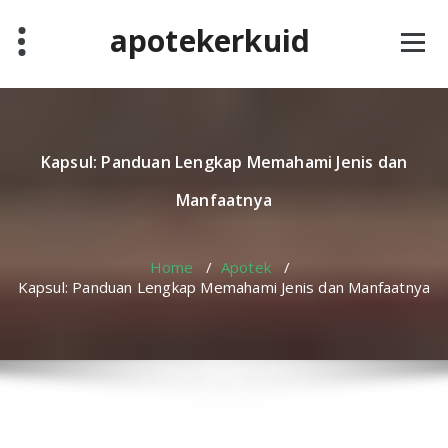
Skip
apotekerkuid
to
content
Kapsul: Panduan Lengkap Memahami Jenis dan
Manfaatnya
Home
/
Apotek
/
Kapsul: Panduan Lengkap Memahami Jenis dan Manfaatnya