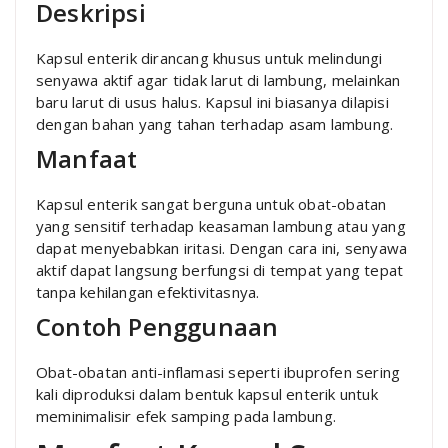
Deskripsi
Kapsul enterik dirancang khusus untuk melindungi
senyawa aktif agar tidak larut di lambung, melainkan
baru larut di usus halus. Kapsul ini biasanya dilapisi
dengan bahan yang tahan terhadap asam lambung.
Manfaat
Kapsul enterik sangat berguna untuk obat-obatan
yang sensitif terhadap keasaman lambung atau yang
dapat menyebabkan iritasi. Dengan cara ini, senyawa
aktif dapat langsung berfungsi di tempat yang tepat
tanpa kehilangan efektivitasnya.
Contoh Penggunaan
Obat-obatan anti-inflamasi seperti ibuprofen sering
kali diproduksi dalam bentuk kapsul enterik untuk
meminimalisir efek samping pada lambung.