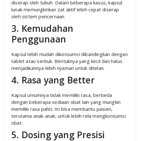
diserap oleh tubuh. Dalam beberapa kasus, kapsul
lunak memungkinkan zat aktif lebih cepat diserap
oleh sistem pencernaan.
3. Kemudahan
Penggunaan
Kapsul lebih mudah dikonsumsi dibandingkan dengan
tablet atau serbuk. Bentuknya yang kecil dan halus
menjadikannya lebih nyaman untuk ditelan.
4. Rasa yang Better
Kapsul umumnya tidak memiliki rasa, berbeda
dengan beberapa sediaan obat lain yang mungkin
memiliki rasa pahit. Ini bisa membantu pasien,
terutama anak-anak, untuk lebih rela mengkonsumsi
obat.
5. Dosing yang Presisi