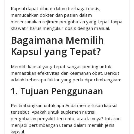
Kapsul dapat dibuat dalam berbagai dosis,
memudahkan dokter dan pasien dalam
merencanakan rejimen pengobatan yang tepat tanpa
khawatir harus mengukur dosis dengan manual.
Bagaimana Memilih
Kapsul yang Tepat?
Memilih kapsul yang tepat sangat penting untuk
memastikan efektivitas dan keamanan obat. Berikut
adalah beberapa faktor yang perlu dipertimbangkan:
1. Tujuan Penggunaan
Pertimbangkan untuk apa Anda memerlukan kapsul
tersebut. Apakah untuk suplemen nutrisi,
pengobatan penyakit tertentu, atau lainnya? Ini akan
menjadi pertimbangan utama dalam memilih jenis
kapsul.