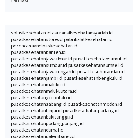
Farmasi
solusikesehatan.id
asuransikesehatansyariah.id
pusatkesehatanstore.id
pabrikalatkesehatan.id
perencanaandinaskesehatan.id
pusatkesehatanbanten.id
pusatkesehatanjawatimur.id
pusatkesehatansumut.id
pusatkesehatansumbar.id
pusatkesehatansumsel.id
pusatkesehatanjawatengah.id
pusatkesehatanriau.id
pusatkesehatanjambi.id
pusatkesehatanbengkulu.id
pusatkesehatanmaluku.id
pusatkesehatanmalukuutara.id
pusatkesehatangorontalo.id
pusatkesehatansabang.id
pusatkesehatanmedan.id
pusatkesehatanbinjai.id
pusatkesehatanpadang.id
pusatkesehatanbukittinggi.id
pusatkesehatanpadangpanjang.id
pusatkesehatandumai.id
pusatkesehatanpalembang.id