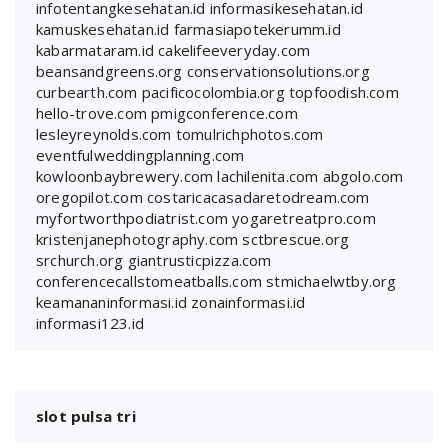
infotentangkesehatan.id
informasikesehatan.id
kamuskesehatan.id
farmasiapotekerumm.id
kabarmataram.id
cakelifeeveryday.com
beansandgreens.org
conservationsolutions.org
curbearth.com
pacificocolombia.org
topfoodish.com
hello-trove.com
pmigconference.com
lesleyreynolds.com
tomulrichphotos.com
eventfulweddingplanning.com
kowloonbaybrewery.com
lachilenita.com
abgolo.com
oregopilot.com
costaricacasadaretodream.com
myfortworthpodiatrist.com
yogaretreatpro.com
kristenjanephotography.com
sctbrescue.org
srchurch.org
giantrusticpizza.com
conferencecallstomeatballs.com
stmichaelwtby.org
keamananinformasi.id
zonainformasi.id
informasi123.id
slot pulsa tri