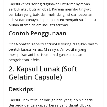
Kapsul keras sering digunakan untuk menyimpan
serbuk atau butiran obat. Karena memiliki tingkat
bantalan yang baik dan melindungi isi dari paparan
udara dan cahaya, kapsul jenis ini menjadi salah satu
pilihan utama dalam industri farmasi.
Contoh Penggunaan
Obat-obatan seperti antibiotik sering disajikan dalam
bentuk kapsul keras. Misalnya, Amoxicillin yang
merupakan antibiotik umum digunakan dalam
pengobatan infeksi.
2. Kapsul Lunak (Soft
Gelatin Capsule)
Deskripsi
Kapsul lunak terbuat dari gelatin yang lebih elastis.
Berbeda dengan kapsul keras yang dapat dibuka,