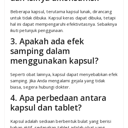
Beberapa kapsul, terutama kapsul lunak, dirancang
untuk tidak dibuka. Kapsul keras dapat dibuka, tetapi
hal ini dapat mempengaruhi efektivitasnya. Sebaiknya
ikuti petunjuk penggunaan.
3. Apakah ada efek
samping dalam
menggunakan kapsul?
Seperti obat lainnya, kapsul dapat menyebabkan efek
samping. Jika Anda mengalami gejala yang tidak
biasa, segera hubungi dokter.
4. Apa perbedaan antara
kapsul dan tablet?
Kapsul adalah sediaan berbentuk bulat yang berisi
bahan aktif, sedangkan tablet adalah obat yang