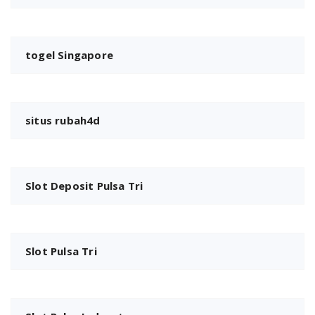
togel Singapore
situs rubah4d
Slot Deposit Pulsa Tri
Slot Pulsa Tri