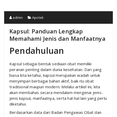
admin
Apotek
Kapsul: Panduan Lengkap
Memahami Jenis dan Manfaatnya
Pendahuluan
Kapsul sebagai bentuk sediaan obat memiliki
peranan penting dalam dunia kesehatan. Dari yang
biasa kita ketahui, kapsul merupakan wadah untuk
menyimpan berbagai bahan aktif, baik itu obat
tradisional maupun modern. Melalui artikel ini, kita
akan membahas secara mendalam mengenai jenis-
jenis kapsul, manfaatnya, serta hal-hal lain yang perlu
diketahui.
Berdasarkan data dari Badan Pengawas Obat dan