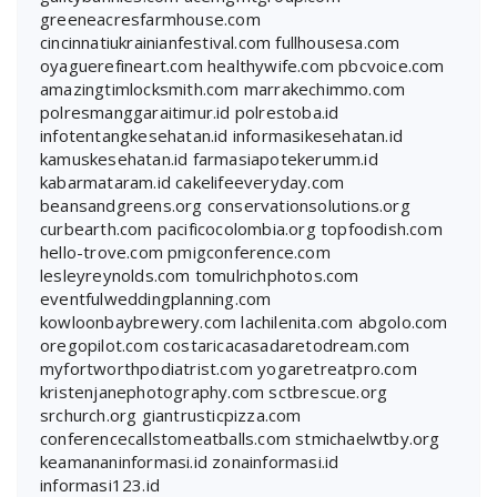
greeneacresfarmhouse.com
cincinnatiukrainianfestival.com
fullhousesa.com
oyaguerefineart.com
healthywife.com
pbcvoice.com
amazingtimlocksmith.com
marrakechimmo.com
polresmanggaraitimur.id
polrestoba.id
infotentangkesehatan.id
informasikesehatan.id
kamuskesehatan.id
farmasiapotekerumm.id
kabarmataram.id
cakelifeeveryday.com
beansandgreens.org
conservationsolutions.org
curbearth.com
pacificocolombia.org
topfoodish.com
hello-trove.com
pmigconference.com
lesleyreynolds.com
tomulrichphotos.com
eventfulweddingplanning.com
kowloonbaybrewery.com
lachilenita.com
abgolo.com
oregopilot.com
costaricacasadaretodream.com
myfortworthpodiatrist.com
yogaretreatpro.com
kristenjanephotography.com
sctbrescue.org
srchurch.org
giantrusticpizza.com
conferencecallstomeatballs.com
stmichaelwtby.org
keamananinformasi.id
zonainformasi.id
informasi123.id