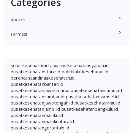
Categories
Apotek
Farmasi
solusikesehatan.id
asuransikesehatansyariah.id
pusatkesehatanstore.id
pabrikalatkesehatan.id
perencanaandinaskesehatan.id
pusatkesehatanbanten.id
pusatkesehatanjawatimur.id
pusatkesehatansumut.id
pusatkesehatansumbar.id
pusatkesehatansumsel.id
pusatkesehatanjawatengah.id
pusatkesehatanriau.id
pusatkesehatanjambi.id
pusatkesehatanbengkulu.id
pusatkesehatanmaluku.id
pusatkesehatanmalukuutara.id
pusatkesehatangorontalo.id