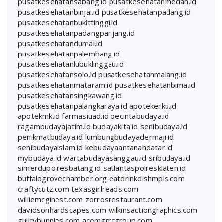
pusatkesehatansabang.id
pusatkesehatanmedan.id
pusatkesehatanbinjai.id
pusatkesehatanpadang.id
pusatkesehatanbukittinggi.id
pusatkesehatanpadangpanjang.id
pusatkesehatandumai.id
pusatkesehatanpalembang.id
pusatkesehatanlubuklinggau.id
pusatkesehatansolo.id
pusatkesehatanmalang.id
pusatkesehatanmataram.id
pusatkesehatanbima.id
pusatkesehatansingkawang.id
pusatkesehatanpalangkaraya.id
apotekerku.id
apotekmk.id
farmasiuad.id
pecintabudaya.id
ragambudayajatim.id
budayakita.id
senibudaya.id
penikmatbudaya.id
lumbungbudayadermaji.id
senibudayaislam.id
kebudayaantanahdatar.id
mybudaya.id
wartabudayasanggau.id
sribudaya.id
simerdupolresbatang.id
satlantaspolresklaten.id
buffalogrovechamber.org
eatdrinkdishmpls.com
craftycutz.com
texasgirlreads.com
williemcginest.com
zorrosrestaurant.com
davidsonhardscapes.com
wilkinsactiongraphics.com
guiltybunnies.com
acemgmtgroup.com