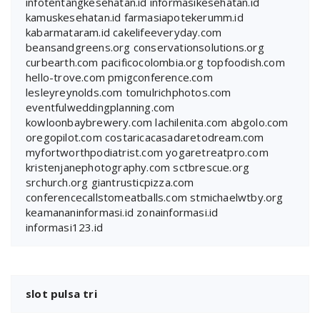
infotentangkesehatan.id
informasikesehatan.id
kamuskesehatan.id
farmasiapotekerumm.id
kabarmataram.id
cakelifeeveryday.com
beansandgreens.org
conservationsolutions.org
curbearth.com
pacificocolombia.org
topfoodish.com
hello-trove.com
pmigconference.com
lesleyreynolds.com
tomulrichphotos.com
eventfulweddingplanning.com
kowloonbaybrewery.com
lachilenita.com
abgolo.com
oregopilot.com
costaricacasadaretodream.com
myfortworthpodiatrist.com
yogaretreatpro.com
kristenjanephotography.com
sctbrescue.org
srchurch.org
giantrusticpizza.com
conferencecallstomeatballs.com
stmichaelwtby.org
keamananinformasi.id
zonainformasi.id
informasi123.id
slot pulsa tri