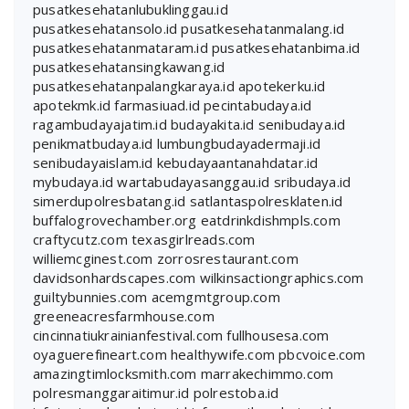
pusatkesehatanlubuklinggau.id
pusatkesehatansolo.id
pusatkesehatanmalang.id
pusatkesehatanmataram.id
pusatkesehatanbima.id
pusatkesehatansingkawang.id
pusatkesehatanpalangkaraya.id
apotekerku.id
apotekmk.id
farmasiuad.id
pecintabudaya.id
ragambudayajatim.id
budayakita.id
senibudaya.id
penikmatbudaya.id
lumbungbudayadermaji.id
senibudayaislam.id
kebudayaantanahdatar.id
mybudaya.id
wartabudayasanggau.id
sribudaya.id
simerdupolresbatang.id
satlantaspolresklaten.id
buffalogrovechamber.org
eatdrinkdishmpls.com
craftycutz.com
texasgirlreads.com
williemcginest.com
zorrosrestaurant.com
davidsonhardscapes.com
wilkinsactiongraphics.com
guiltybunnies.com
acemgmtgroup.com
greeneacresfarmhouse.com
cincinnatiukrainianfestival.com
fullhousesa.com
oyaguerefineart.com
healthywife.com
pbcvoice.com
amazingtimlocksmith.com
marrakechimmo.com
polresmanggaraitimur.id
polrestoba.id