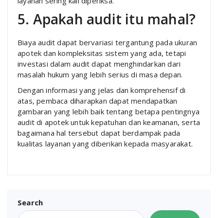
layanan sering kali diperiksa.
5. Apakah audit itu mahal?
Biaya audit dapat bervariasi tergantung pada ukuran
apotek dan kompleksitas sistem yang ada, tetapi
investasi dalam audit dapat menghindarkan dari
masalah hukum yang lebih serius di masa depan.
Dengan informasi yang jelas dan komprehensif di
atas, pembaca diharapkan dapat mendapatkan
gambaran yang lebih baik tentang betapa pentingnya
audit di apotek untuk kepatuhan dan keamanan, serta
bagaimana hal tersebut dapat berdampak pada
kualitas layanan yang diberikan kepada masyarakat.
Search