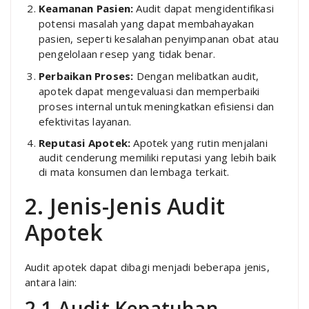
Keamanan Pasien:
Audit dapat mengidentifikasi
potensi masalah yang dapat membahayakan
pasien, seperti kesalahan penyimpanan obat atau
pengelolaan resep yang tidak benar.
Perbaikan Proses:
Dengan melibatkan audit,
apotek dapat mengevaluasi dan memperbaiki
proses internal untuk meningkatkan efisiensi dan
efektivitas layanan.
Reputasi Apotek:
Apotek yang rutin menjalani
audit cenderung memiliki reputasi yang lebih baik
di mata konsumen dan lembaga terkait.
2. Jenis-Jenis Audit
Apotek
Audit apotek dapat dibagi menjadi beberapa jenis,
antara lain:
2.1 Audit Kepatuhan