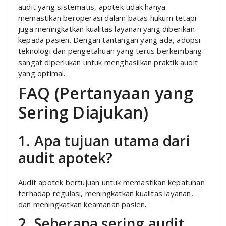
audit yang sistematis, apotek tidak hanya
memastikan beroperasi dalam batas hukum tetapi
juga meningkatkan kualitas layanan yang diberikan
kepada pasien. Dengan tantangan yang ada, adopsi
teknologi dan pengetahuan yang terus berkembang
sangat diperlukan untuk menghasilkan praktik audit
yang optimal.
FAQ (Pertanyaan yang
Sering Diajukan)
1. Apa tujuan utama dari
audit apotek?
Audit apotek bertujuan untuk memastikan kepatuhan
terhadap regulasi, meningkatkan kualitas layanan,
dan meningkatkan keamanan pasien.
2. Seberapa sering audit