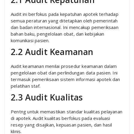
Audit ini berfokus pada kepatuhan apotek terhadap
semua peraturan yang ditetapkan oleh pemerintah
dan badan internasional. Ini mencakup pemeriksaan
bahan baku, pengelolaan obat, dan kebijakan
komunikasi pasien.
2.2 Audit Keamanan
Audit keamanan menilai prosedur keamanan dalam
pengelolaan obat dan perlindungan data pasien. Ini
termasuk pemeriksaan sistem informasi apotek dan
pelatihan staf.
2.3 Audit Kualitas
Pentng untuk memastikan standar kualitas pelayanan
di apotek. Audit kualitas berfokus pada evaluasi
resep yang disajikan, kepuasan pasien, dan hasil
klinis.