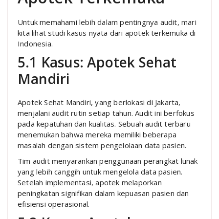
Untuk memahami lebih dalam pentingnya audit, mari
kita lihat studi kasus nyata dari apotek terkemuka di
Indonesia.
5.1 Kasus: Apotek Sehat
Mandiri
Apotek Sehat Mandiri, yang berlokasi di Jakarta,
menjalani audit rutin setiap tahun. Audit ini berfokus
pada kepatuhan dan kualitas. Sebuah audit terbaru
menemukan bahwa mereka memiliki beberapa
masalah dengan sistem pengelolaan data pasien.
Tim audit menyarankan penggunaan perangkat lunak
yang lebih canggih untuk mengelola data pasien.
Setelah implementasi, apotek melaporkan
peningkatan signifikan dalam kepuasan pasien dan
efisiensi operasional.