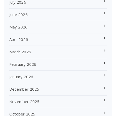
July 2026
June 2026
May 2026
April 2026
March 2026
February 2026
January 2026
December 2025
November 2025
October 2025