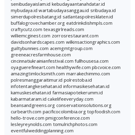
senibudayaislam.id
kebudayaantanahdatar.id
mybudaya.id
wartabudayasanggau.id
sribudaya.id
simerdupolresbatang.id
satlantaspolresklaten.id
buffalogrovechamber.org
eatdrinkdishmpls.com
craftycutz.com
texasgirlreads.com
williemcginest.com
zorrosrestaurant.com
davidsonhardscapes.com
wilkinsactiongraphics.com
guiltybunnies.com
acemgmtgroup.com
greeneacresfarmhouse.com
cincinnatiukrainianfestival.com
fullhousesa.com
oyaguerefineart.com
healthywife.com
pbcvoice.com
amazingtimlocksmith.com
marrakechimmo.com
polresmanggaraitimur.id
polrestoba.id
infotentangkesehatan.id
informasikesehatan.id
kamuskesehatan.id
farmasiapotekerumm.id
kabarmataram.id
cakelifeeveryday.com
beansandgreens.org
conservationsolutions.org
curbearth.com
pacificocolombia.org
topfoodish.com
hello-trove.com
pmigconference.com
lesleyreynolds.com
tomulrichphotos.com
eventfulweddingplanning.com