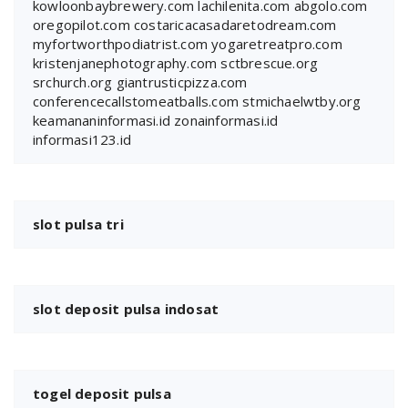
kowloonbaybrewery.com
lachilenita.com
abgolo.com
oregopilot.com
costaricacasadaretodream.com
myfortworthpodiatrist.com
yogaretreatpro.com
kristenjanephotography.com
sctbrescue.org
srchurch.org
giantrusticpizza.com
conferencecallstomeatballs.com
stmichaelwtby.org
keamananinformasi.id
zonainformasi.id
informasi123.id
slot pulsa tri
slot deposit pulsa indosat
togel deposit pulsa