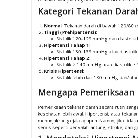
Kategori Tekanan Dara
Normal
: Tekanan darah di bawah 120/80
Tinggi (Prehipertensi)
:
Sistolik 120-129 mmHg dan diastolik
Hipertensi Tahap 1
:
Sistolik 130-139 mmHg atau diastol
Hipertensi Tahap 2
:
Sistolik ≥ 140 mmHg atau diastolik 
Krisis Hipertensi
:
Sistolik lebih dari 180 mmHg dan/ata
Mengapa Pemeriksaan R
Pemeriksaan tekanan darah secara rutin sang
kesehatan lebih awal. Hipertensi, atau tekanan d
menunjukkan gejala apapun. Namun, jika tidak
serius seperti penyakit jantung, stroke, dan ga
1. Mendeteksi Hipertensi A