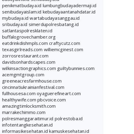
penikmatbudaya.id
lumbungbudayadermaji.id
senibudayaislam.id
kebudayaantanahdatar.id
mybudaya.id
wartabudayasanggau.id
sribudaya.id
simerdupolresbatang.id
satlantaspolresklaten.id
buffalogrovechamber.org
eatdrinkdishmpls.com
craftycutz.com
texasgirlreads.com
williemcginest.com
zorrosrestaurant.com
davidsonhardscapes.com
wilkinsactiongraphics.com
guiltybunnies.com
acemgmtgroup.com
greeneacresfarmhouse.com
cincinnatiukrainianfestival.com
fullhousesa.com
oyaguerefineart.com
healthywife.com
pbcvoice.com
amazingtimlocksmith.com
marrakechimmo.com
polresmanggaraitimur.id
polrestoba.id
infotentangkesehatan.id
informasikesehatan.id
kamuskesehatan.id