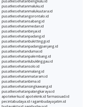
pusatkesehatanbengkulu.id
pusatkesehatanmaluku.id
pusatkesehatanmalukuutara.id
pusatkesehatangorontalo.id
pusatkesehatansabang.id
pusatkesehatanmedan.id
pusatkesehatanbinjai.id
pusatkesehatanpadang.id
pusatkesehatanbukittinggi.id
pusatkesehatanpadangpanjang.id
pusatkesehatandumai.id
pusatkesehatanpalembang.id
pusatkesehatanlubuklinggau.id
pusatkesehatansolo.id
pusatkesehatanmalang.id
pusatkesehatanmataram.id
pusatkesehatanbima.id
pusatkesehatansingkawang.id
pusatkesehatanpalangkaraya.id
apotekerku.id
apotekmk.id
farmasiuad.id
pecintabudaya.id
ragambudayajatim.id
budayakita.id
senibudaya.id