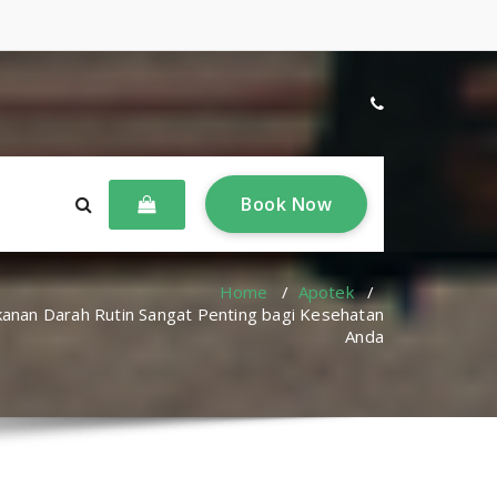
B
o
o
k
N
o
w
Home
/
Apotek
/
nan Darah Rutin Sangat Penting bagi Kesehatan
Anda