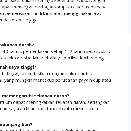
kah proaktif dalam menjaga kesehatan Anda. Dengan
a dapat mencegah berbagai komplikasi serius di masa
n pemeriksaan ini di klinik atau menggunakan alat
Anda tetap terjaga.
 tekanan darah?
h 40 tahun, pemeriksaan setiap 1-2 tahun sekali cukup.
u faktor risiko lain, sebaiknya periksa lebih sering.
arah saya tinggi?
a tinggi, konsultasikan dengan dokter untuk
i, yang mungkin mencakup perubahan gaya hidup atau
t memengaruhi tekanan darah?
natrium dapat meningkatkan tekanan darah, sedangkan
g dan sayuran hijau dapat membantu menurunkan
epanjang hari?
 waktu dalam sehari, aktivitas fisik, dan kondisi