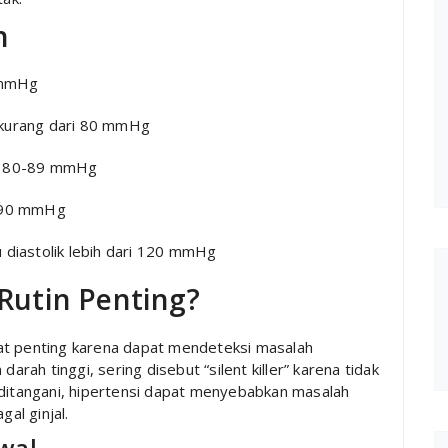
h
 mmHg
 kurang dari 80 mmHg
ik 80-89 mmHg
≥ 90 mmHg
u diastolik lebih dari 120 mmHg
utin Penting?
at penting karena dapat mendeteksi masalah
arah tinggi, sering disebut “silent killer” karena tidak
 ditangani, hipertensi dapat menyebabkan masalah
gal ginjal.
wal