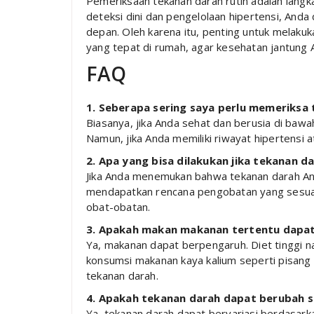
Pemeriksaan tekanan darah rutin adalah lang
deteksi dini dan pengelolaan hipertensi, And
depan. Oleh karena itu, penting untuk melakuka
yang tepat di rumah, agar kesehatan jantung 
FAQ
1. Seberapa sering saya perlu memeriksa
Biasanya, jika Anda sehat dan berusia di bawa
Namun, jika Anda memiliki riwayat hipertensi ata
2. Apa yang bisa dilakukan jika tekanan d
Jika Anda menemukan bahwa tekanan darah And
mendapatkan rencana pengobatan yang sesua
obat-obatan.
3. Apakah makan makanan tertentu dapa
Ya, makanan dapat berpengaruh. Diet tinggi 
konsumsi makanan kaya kalium seperti pisan
tekanan darah.
4. Apakah tekanan darah dapat berubah s
Ya, tekanan darah dapat bervariasi berdasarkan