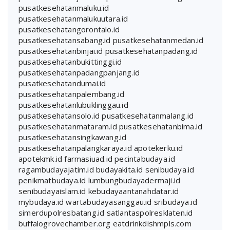
pusatkesehatanmaluku.id
pusatkesehatanmalukuutara.id
pusatkesehatangorontalo.id
pusatkesehatansabang.id
pusatkesehatanmedan.id
pusatkesehatanbinjai.id
pusatkesehatanpadang.id
pusatkesehatanbukittinggi.id
pusatkesehatanpadangpanjang.id
pusatkesehatandumai.id
pusatkesehatanpalembang.id
pusatkesehatanlubuklinggau.id
pusatkesehatansolo.id
pusatkesehatanmalang.id
pusatkesehatanmataram.id
pusatkesehatanbima.id
pusatkesehatansingkawang.id
pusatkesehatanpalangkaraya.id
apotekerku.id
apotekmk.id
farmasiuad.id
pecintabudaya.id
ragambudayajatim.id
budayakita.id
senibudaya.id
penikmatbudaya.id
lumbungbudayadermaji.id
senibudayaislam.id
kebudayaantanahdatar.id
mybudaya.id
wartabudayasanggau.id
sribudaya.id
simerdupolresbatang.id
satlantaspolresklaten.id
buffalogrovechamber.org
eatdrinkdishmpls.com