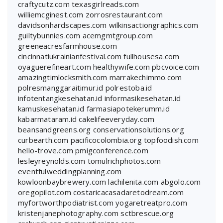
craftycutz.com
texasgirlreads.com
williemcginest.com
zorrosrestaurant.com
davidsonhardscapes.com
wilkinsactiongraphics.com
guiltybunnies.com
acemgmtgroup.com
greeneacresfarmhouse.com
cincinnatiukrainianfestival.com
fullhousesa.com
oyaguerefineart.com
healthywife.com
pbcvoice.com
amazingtimlocksmith.com
marrakechimmo.com
polresmanggaraitimur.id
polrestoba.id
infotentangkesehatan.id
informasikesehatan.id
kamuskesehatan.id
farmasiapotekerumm.id
kabarmataram.id
cakelifeeveryday.com
beansandgreens.org
conservationsolutions.org
curbearth.com
pacificocolombia.org
topfoodish.com
hello-trove.com
pmigconference.com
lesleyreynolds.com
tomulrichphotos.com
eventfulweddingplanning.com
kowloonbaybrewery.com
lachilenita.com
abgolo.com
oregopilot.com
costaricacasadaretodream.com
myfortworthpodiatrist.com
yogaretreatpro.com
kristenjanephotography.com
sctbrescue.org