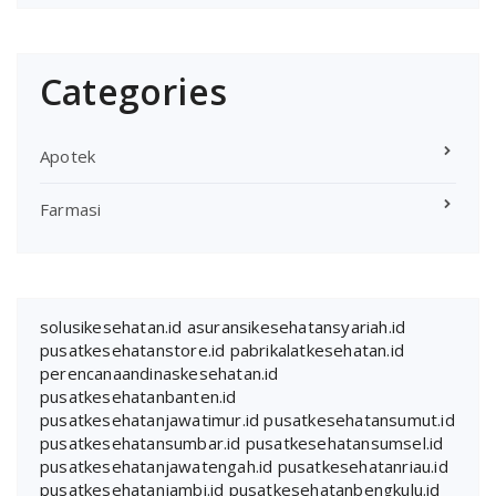
Categories
Apotek
Farmasi
solusikesehatan.id
asuransikesehatansyariah.id
pusatkesehatanstore.id
pabrikalatkesehatan.id
perencanaandinaskesehatan.id
pusatkesehatanbanten.id
pusatkesehatanjawatimur.id
pusatkesehatansumut.id
pusatkesehatansumbar.id
pusatkesehatansumsel.id
pusatkesehatanjawatengah.id
pusatkesehatanriau.id
pusatkesehatanjambi.id
pusatkesehatanbengkulu.id