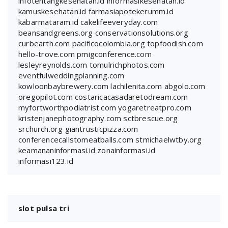
infotentangkesehatan.id
informasikesehatan.id
kamuskesehatan.id
farmasiapotekerumm.id
kabarmataram.id
cakelifeeveryday.com
beansandgreens.org
conservationsolutions.org
curbearth.com
pacificocolombia.org
topfoodish.com
hello-trove.com
pmigconference.com
lesleyreynolds.com
tomulrichphotos.com
eventfulweddingplanning.com
kowloonbaybrewery.com
lachilenita.com
abgolo.com
oregopilot.com
costaricacasadaretodream.com
myfortworthpodiatrist.com
yogaretreatpro.com
kristenjanephotography.com
sctbrescue.org
srchurch.org
giantrusticpizza.com
conferencecallstomeatballs.com
stmichaelwtby.org
keamananinformasi.id
zonainformasi.id
informasi123.id
slot pulsa tri