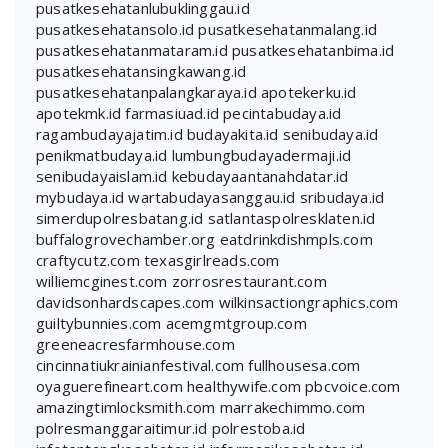
pusatkesehatanlubuklinggau.id
pusatkesehatansolo.id
pusatkesehatanmalang.id
pusatkesehatanmataram.id
pusatkesehatanbima.id
pusatkesehatansingkawang.id
pusatkesehatanpalangkaraya.id
apotekerku.id
apotekmk.id
farmasiuad.id
pecintabudaya.id
ragambudayajatim.id
budayakita.id
senibudaya.id
penikmatbudaya.id
lumbungbudayadermaji.id
senibudayaislam.id
kebudayaantanahdatar.id
mybudaya.id
wartabudayasanggau.id
sribudaya.id
simerdupolresbatang.id
satlantaspolresklaten.id
buffalogrovechamber.org
eatdrinkdishmpls.com
craftycutz.com
texasgirlreads.com
williemcginest.com
zorrosrestaurant.com
davidsonhardscapes.com
wilkinsactiongraphics.com
guiltybunnies.com
acemgmtgroup.com
greeneacresfarmhouse.com
cincinnatiukrainianfestival.com
fullhousesa.com
oyaguerefineart.com
healthywife.com
pbcvoice.com
amazingtimlocksmith.com
marrakechimmo.com
polresmanggaraitimur.id
polrestoba.id