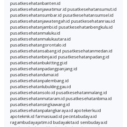
pusatkesehatanbanten.id
pusatkesehatanjawatimur.id
pusatkesehatansumut.id
pusatkesehatansumbar.id
pusatkesehatansumsel.id
pusatkesehatanjawatengah.id
pusatkesehatanriau.id
pusatkesehatanjambi.id
pusatkesehatanbengkulu.id
pusatkesehatanmaluku.id
pusatkesehatanmalukuutara.id
pusatkesehatangorontalo.id
pusatkesehatansabang.id
pusatkesehatanmedan.id
pusatkesehatanbinjai.id
pusatkesehatanpadang.id
pusatkesehatanbukittinggi.id
pusatkesehatanpadangpanjang.id
pusatkesehatandumai.id
pusatkesehatanpalembang.id
pusatkesehatanlubuklinggau.id
pusatkesehatansolo.id
pusatkesehatanmalang.id
pusatkesehatanmataram.id
pusatkesehatanbima.id
pusatkesehatansingkawang.id
pusatkesehatanpalangkaraya.id
apotekerku.id
apotekmk.id
farmasiuad.id
pecintabudaya.id
ragambudayajatim.id
budayakita.id
senibudaya.id