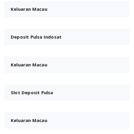
Keluaran Macau
Deposit Pulsa Indosat
Keluaran Macau
Slot Deposit Pulsa
Keluaran Macau