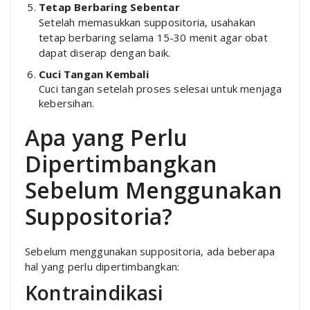
Tetap Berbaring Sebentar
Setelah memasukkan suppositoria, usahakan
tetap berbaring selama 15-30 menit agar obat
dapat diserap dengan baik.
Cuci Tangan Kembali
Cuci tangan setelah proses selesai untuk menjaga
kebersihan.
Apa yang Perlu
Dipertimbangkan
Sebelum Menggunakan
Suppositoria?
Sebelum menggunakan suppositoria, ada beberapa
hal yang perlu dipertimbangkan:
Kontraindikasi