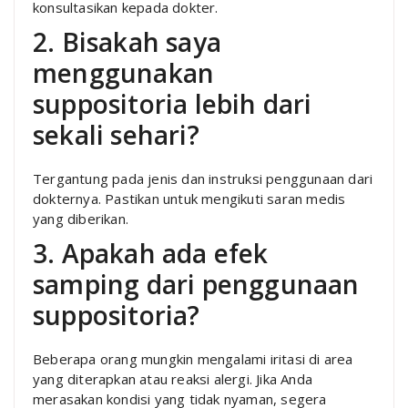
konsultasikan kepada dokter.
2. Bisakah saya
menggunakan
suppositoria lebih dari
sekali sehari?
Tergantung pada jenis dan instruksi penggunaan dari
dokternya. Pastikan untuk mengikuti saran medis
yang diberikan.
3. Apakah ada efek
samping dari penggunaan
suppositoria?
Beberapa orang mungkin mengalami iritasi di area
yang diterapkan atau reaksi alergi. Jika Anda
merasakan kondisi yang tidak nyaman, segera