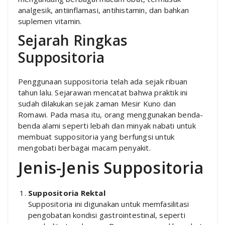
analgesik, antiinflamasi, antihistamin, dan bahkan
suplemen vitamin.
Sejarah Ringkas
Suppositoria
Penggunaan suppositoria telah ada sejak ribuan
tahun lalu. Sejarawan mencatat bahwa praktik ini
sudah dilakukan sejak zaman Mesir Kuno dan
Romawi. Pada masa itu, orang menggunakan benda-
benda alami seperti lebah dan minyak nabati untuk
membuat suppositoria yang berfungsi untuk
mengobati berbagai macam penyakit.
Jenis-Jenis Suppositoria
Suppositoria Rektal
Suppositoria ini digunakan untuk memfasilitasi
pengobatan kondisi gastrointestinal, seperti