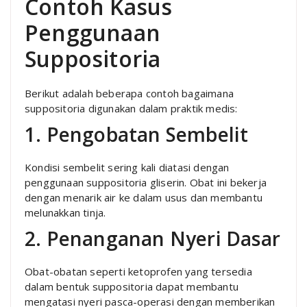
Contoh Kasus
Penggunaan
Suppositoria
Berikut adalah beberapa contoh bagaimana
suppositoria digunakan dalam praktik medis:
1. Pengobatan Sembelit
Kondisi sembelit sering kali diatasi dengan
penggunaan suppositoria gliserin. Obat ini bekerja
dengan menarik air ke dalam usus dan membantu
melunakkan tinja.
2. Penanganan Nyeri Dasar
Obat-obatan seperti ketoprofen yang tersedia
dalam bentuk suppositoria dapat membantu
mengatasi nyeri pasca-operasi dengan memberikan