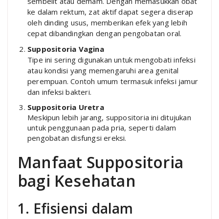
sembelit atau demam. Dengan memasukkan obat
ke dalam rektum, zat aktif dapat segera diserap
oleh dinding usus, memberikan efek yang lebih
cepat dibandingkan dengan pengobatan oral.
Suppositoria Vagina
Tipe ini sering digunakan untuk mengobati infeksi
atau kondisi yang memengaruhi area genital
perempuan. Contoh umum termasuk infeksi jamur
dan infeksi bakteri.
Suppositoria Uretra
Meskipun lebih jarang, suppositoria ini ditujukan
untuk penggunaan pada pria, seperti dalam
pengobatan disfungsi ereksi.
Manfaat Suppositoria
bagi Kesehatan
1. Efisiensi dalam