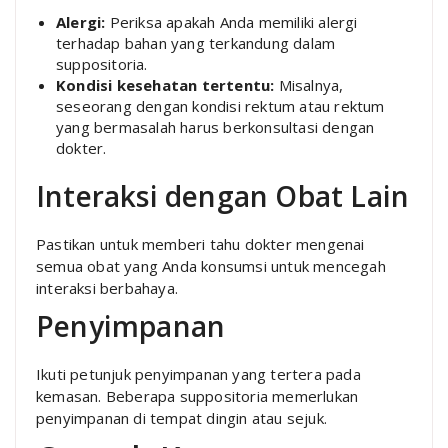
Alergi:
Periksa apakah Anda memiliki alergi
terhadap bahan yang terkandung dalam
suppositoria.
Kondisi kesehatan tertentu:
Misalnya,
seseorang dengan kondisi rektum atau rektum
yang bermasalah harus berkonsultasi dengan
dokter.
Interaksi dengan Obat Lain
Pastikan untuk memberi tahu dokter mengenai
semua obat yang Anda konsumsi untuk mencegah
interaksi berbahaya.
Penyimpanan
Ikuti petunjuk penyimpanan yang tertera pada
kemasan. Beberapa suppositoria memerlukan
penyimpanan di tempat dingin atau sejuk.