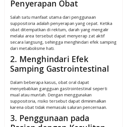
Penyerapan Obat
Salah satu manfaat utama dari penggunaan
suppositoria adalah penyerapan yang cepat. Ketika
obat ditempatkan di rektum, darah yang mengalir
melalui area tersebut dapat menyerap zat aktif
secara langsung, sehingga menghindari efek samping
dari metabolisme hati.
2. Menghindari Efek
Samping Gastrointestinal
Dalam beberapa kasus, obat oral dapat
menyebabkan gangguan gastrointestinal seperti
mual atau muntah. Dengan menggunakan
suppositoria, risiko tersebut dapat diminimalkan
karena obat tidak memasuki saluran pencernaan.
3. Penggunaan pada