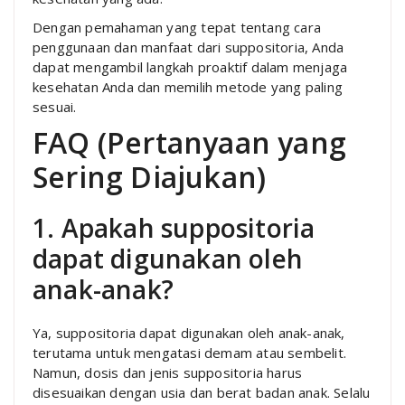
Dengan pemahaman yang tepat tentang cara
penggunaan dan manfaat dari suppositoria, Anda
dapat mengambil langkah proaktif dalam menjaga
kesehatan Anda dan memilih metode yang paling
sesuai.
FAQ (Pertanyaan yang
Sering Diajukan)
1. Apakah suppositoria
dapat digunakan oleh
anak-anak?
Ya, suppositoria dapat digunakan oleh anak-anak,
terutama untuk mengatasi demam atau sembelit.
Namun, dosis dan jenis suppositoria harus
disesuaikan dengan usia dan berat badan anak. Selalu