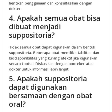
hentikan penggunaan dan konsultasikan dengan
dokter.
4. Apakah semua obat bisa
dibuat menjadi
suppositoria?
Tidak semua obat dapat digunakan dalam bentuk
suppositoria. Beberapa obat memiliki stabilitas dan
biodisponibilitas yang kurang efektif jika digunakan
secara topikal. Diskusikan dengan apoteker atau
dokter untuk informasi lebih lanjut.
5. Apakah suppositoria
dapat digunakan
bersamaan dengan obat
oral?