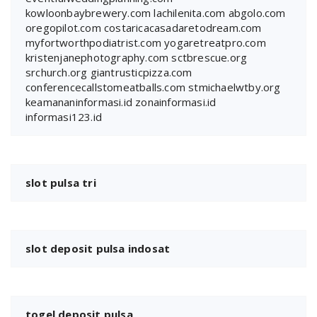
kowloonbaybrewery.com
lachilenita.com
abgolo.com
oregopilot.com
costaricacasadaretodream.com
myfortworthpodiatrist.com
yogaretreatpro.com
kristenjanephotography.com
sctbrescue.org
srchurch.org
giantrusticpizza.com
conferencecallstomeatballs.com
stmichaelwtby.org
keamananinformasi.id
zonainformasi.id
informasi123.id
slot pulsa tri
slot deposit pulsa indosat
togel deposit pulsa