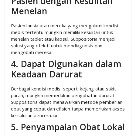
Pasien dengan Kesulitan
Menelan
Pasien lansia atau mereka yang mengalami kondisi
medis tertentu mungkin memiliki kesulitan untuk
menelan tablet atau kapsul. Suppositoria menjadi
solusi yang efektif untuk mendiagnosis dan
mengobati mereka.
4. Dapat Digunakan dalam
Keadaan Darurat
Berbagai kondisi medis, seperti kejang atau sakit
parah, mungkin memerlukan pengobatan darurat.
Suppositoria dapat menawarkan metode pemberian
obat yang cepat dan efisien tanpa memerlukan akses
ke saluran pencernaan.
5. Penyampaian Obat Lokal