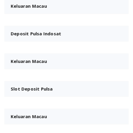
Keluaran Macau
Deposit Pulsa Indosat
Keluaran Macau
Slot Deposit Pulsa
Keluaran Macau