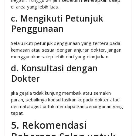
negatif. Tunggu 24 jam sebelum menerapkan salep
di area yang lebih luas.
c. Mengikuti Petunjuk
Penggunaan
Selalu ikuti petunjuk penggunaan yang tertera pada
kemasan atau sesuai dengan anjuran dokter. Jangan
menggunakan salep lebih dari yang dianjurkan.
d. Konsultasi dengan
Dokter
Jika gejala tidak kunjung membaik atau semakin
parah, sebaiknya konsultasikan kepada dokter atau
dermatologist untuk mendapatkan penanganan yang
tepat.
5. Rekomendasi