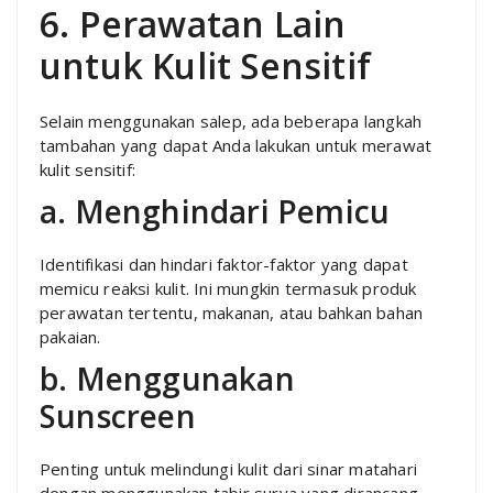
6. Perawatan Lain
untuk Kulit Sensitif
Selain menggunakan salep, ada beberapa langkah
tambahan yang dapat Anda lakukan untuk merawat
kulit sensitif:
a. Menghindari Pemicu
Identifikasi dan hindari faktor-faktor yang dapat
memicu reaksi kulit. Ini mungkin termasuk produk
perawatan tertentu, makanan, atau bahkan bahan
pakaian.
b. Menggunakan
Sunscreen
Penting untuk melindungi kulit dari sinar matahari