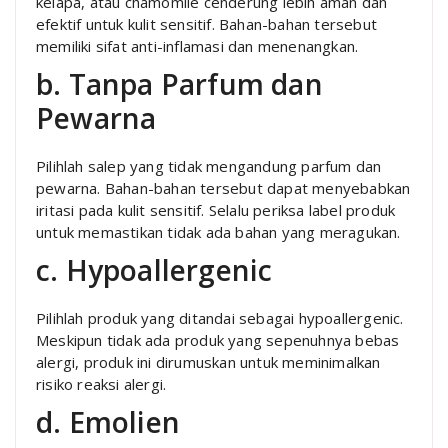
kelapa, atau chamomile cenderung lebih aman dan
efektif untuk kulit sensitif. Bahan-bahan tersebut
memiliki sifat anti-inflamasi dan menenangkan.
b. Tanpa Parfum dan
Pewarna
Pilihlah salep yang tidak mengandung parfum dan
pewarna. Bahan-bahan tersebut dapat menyebabkan
iritasi pada kulit sensitif. Selalu periksa label produk
untuk memastikan tidak ada bahan yang meragukan.
c. Hypoallergenic
Pilihlah produk yang ditandai sebagai hypoallergenic.
Meskipun tidak ada produk yang sepenuhnya bebas
alergi, produk ini dirumuskan untuk meminimalkan
risiko reaksi alergi.
d. Emolien