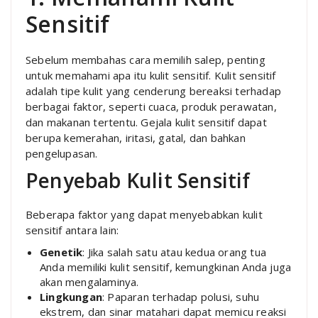
Sensitif
Sebelum membahas cara memilih salep, penting
untuk memahami apa itu kulit sensitif. Kulit sensitif
adalah tipe kulit yang cenderung bereaksi terhadap
berbagai faktor, seperti cuaca, produk perawatan,
dan makanan tertentu. Gejala kulit sensitif dapat
berupa kemerahan, iritasi, gatal, dan bahkan
pengelupasan.
Penyebab Kulit Sensitif
Beberapa faktor yang dapat menyebabkan kulit
sensitif antara lain:
Genetik
: Jika salah satu atau kedua orang tua
Anda memiliki kulit sensitif, kemungkinan Anda juga
akan mengalaminya.
Lingkungan
: Paparan terhadap polusi, suhu
ekstrem, dan sinar matahari dapat memicu reaksi