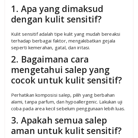
1. Apa yang dimaksud
dengan kulit sensitif?
Kulit sensitif adalah tipe kulit yang mudah bereaksi
terhadap berbagai faktor, mengakibatkan gejala
seperti kemerahan, gatal, dan iritasi.
2. Bagaimana cara
mengetahui salep yang
cocok untuk kulit sensitif?
Perhatikan komposisi salep, pilih yang berbahan
alami, tanpa parfum, dan hypoallergenic. Lakukan uji
coba pada area kecil sebelum penggunaan lebih luas.
3. Apakah semua salep
aman untuk kulit sensitif?