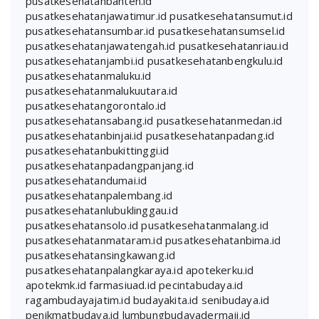
pusatkesehatanbanten.id
pusatkesehatanjawatimur.id
pusatkesehatansumut.id
pusatkesehatansumbar.id
pusatkesehatansumsel.id
pusatkesehatanjawatengah.id
pusatkesehatanriau.id
pusatkesehatanjambi.id
pusatkesehatanbengkulu.id
pusatkesehatanmaluku.id
pusatkesehatanmalukuutara.id
pusatkesehatangorontalo.id
pusatkesehatansabang.id
pusatkesehatanmedan.id
pusatkesehatanbinjai.id
pusatkesehatanpadang.id
pusatkesehatanbukittinggi.id
pusatkesehatanpadangpanjang.id
pusatkesehatandumai.id
pusatkesehatanpalembang.id
pusatkesehatanlubuklinggau.id
pusatkesehatansolo.id
pusatkesehatanmalang.id
pusatkesehatanmataram.id
pusatkesehatanbima.id
pusatkesehatansingkawang.id
pusatkesehatanpalangkaraya.id
apotekerku.id
apotekmk.id
farmasiuad.id
pecintabudaya.id
ragambudayajatim.id
budayakita.id
senibudaya.id
penikmatbudaya.id
lumbungbudayadermaji.id