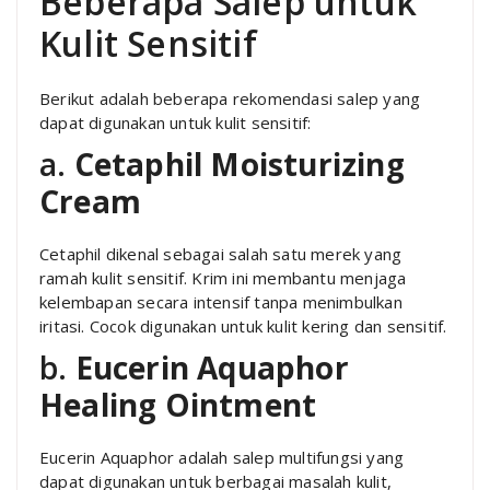
Beberapa Salep untuk
Kulit Sensitif
Berikut adalah beberapa rekomendasi salep yang
dapat digunakan untuk kulit sensitif:
a.
Cetaphil Moisturizing
Cream
Cetaphil dikenal sebagai salah satu merek yang
ramah kulit sensitif. Krim ini membantu menjaga
kelembapan secara intensif tanpa menimbulkan
iritasi. Cocok digunakan untuk kulit kering dan sensitif.
b.
Eucerin Aquaphor
Healing Ointment
Eucerin Aquaphor adalah salep multifungsi yang
dapat digunakan untuk berbagai masalah kulit,