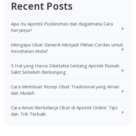
Recent Posts
Apa Itu Apotek Puskesmas dan Bagaimana Cara
Kerjanya?
Mengapa Obat Generik Menjadi Pilihan Cerdas untuk
Kesehatan Anda?
5 Hal yang Harus Diketahui tentang Apotek Rumah
Sakit Sebelum Berkunjung
Cara Membuat Resep Obat Tradisional yang Aman
dan Mudah
Cara Aman Berbelanja Obat di Apotek Online: Tips
dan Trik Terbaik