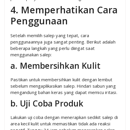
4. Memperhatikan Cara
Penggunaan
Setelah memilih salep yang tepat, cara
penggunaannya juga sangat penting. Berikut adalah
beberapa langkah yang perlu diingat saat
menggunakan salep:
a. Membersihkan Kulit
Pastikan untuk membersihkan kulit dengan lembut
sebelum mengaplikasikan salep. Hindari sabun yang
mengandung bahan keras yang dapat memicu iritasi.
b. Uji Coba Produk
Lakukan uji coba dengan menerapkan sedikit salep di
area kecil kulit untuk memastikan tidak ada reaksi