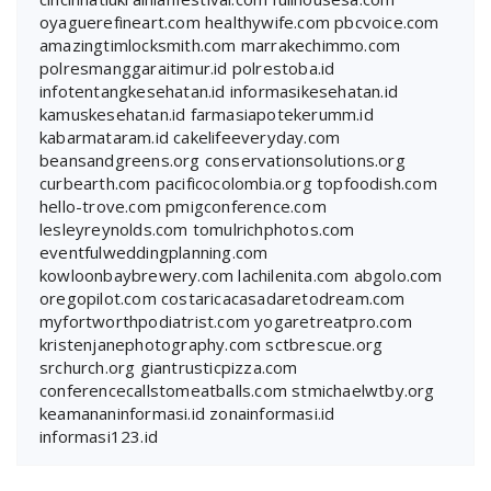
oyaguerefineart.com
healthywife.com
pbcvoice.com
amazingtimlocksmith.com
marrakechimmo.com
polresmanggaraitimur.id
polrestoba.id
infotentangkesehatan.id
informasikesehatan.id
kamuskesehatan.id
farmasiapotekerumm.id
kabarmataram.id
cakelifeeveryday.com
beansandgreens.org
conservationsolutions.org
curbearth.com
pacificocolombia.org
topfoodish.com
hello-trove.com
pmigconference.com
lesleyreynolds.com
tomulrichphotos.com
eventfulweddingplanning.com
kowloonbaybrewery.com
lachilenita.com
abgolo.com
oregopilot.com
costaricacasadaretodream.com
myfortworthpodiatrist.com
yogaretreatpro.com
kristenjanephotography.com
sctbrescue.org
srchurch.org
giantrusticpizza.com
conferencecallstomeatballs.com
stmichaelwtby.org
keamananinformasi.id
zonainformasi.id
informasi123.id