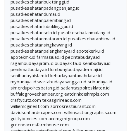
pusatkesehatanbukittinggi.id
pusatkesehatanpadangpanjang.id
pusatkesehatandumai.id
pusatkesehatanpalembang.id
pusatkesehatanlubuklinggau.id
pusatkesehatansolo.id
pusatkesehatanmalang.id
pusatkesehatanmataram.id
pusatkesehatanbima.id
pusatkesehatansingkawang.id
pusatkesehatanpalangkaraya.id
apotekerku.id
apotekmk.id
farmasiuad.id
pecintabudaya.id
ragambudayajatim.id
budayakita.id
senibudaya.id
penikmatbudaya.id
lumbungbudayadermaji.id
senibudayaislam.id
kebudayaantanahdatar.id
mybudaya.id
wartabudayasanggau.id
sribudaya.id
simerdupolresbatang.id
satlantaspolresklaten.id
buffalogrovechamber.org
eatdrinkdishmpls.com
craftycutz.com
texasgirlreads.com
williemcginest.com
zorrosrestaurant.com
davidsonhardscapes.com
wilkinsactiongraphics.com
guiltybunnies.com
acemgmtgroup.com
greeneacresfarmhouse.com
cincinnatiukrainianfestival.com
fullhousesa.com