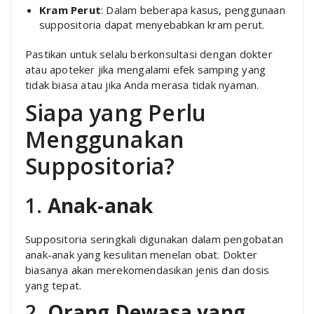
Kram Perut
: Dalam beberapa kasus, penggunaan
suppositoria dapat menyebabkan kram perut.
Pastikan untuk selalu berkonsultasi dengan dokter
atau apoteker jika mengalami efek samping yang
tidak biasa atau jika Anda merasa tidak nyaman.
Siapa yang Perlu
Menggunakan
Suppositoria?
1.
Anak-anak
Suppositoria seringkali digunakan dalam pengobatan
anak-anak yang kesulitan menelan obat. Dokter
biasanya akan merekomendasikan jenis dan dosis
yang tepat.
2.
Orang Dewasa yang