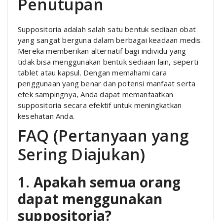
Penutupan
Suppositoria adalah salah satu bentuk sediaan obat
yang sangat berguna dalam berbagai keadaan medis.
Mereka memberikan alternatif bagi individu yang
tidak bisa menggunakan bentuk sediaan lain, seperti
tablet atau kapsul. Dengan memahami cara
penggunaan yang benar dan potensi manfaat serta
efek sampingnya, Anda dapat memanfaatkan
suppositoria secara efektif untuk meningkatkan
kesehatan Anda.
FAQ (Pertanyaan yang
Sering Diajukan)
1.
Apakah semua orang
dapat menggunakan
suppositoria?