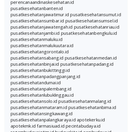
perencanaandinaskesehatan.id
pusatkesehatanbanten.id
pusatkesehatanjawatimur.id
pusatkesehatansumut.id
pusatkesehatansumbar.id
pusatkesehatansumsel.id
pusatkesehatanjawatengah.id
pusatkesehatanriau.id
pusatkesehatanjambi.id
pusatkesehatanbengkulu.id
pusatkesehatanmaluku.id
pusatkesehatanmalukuutara.id
pusatkesehatangorontalo.id
pusatkesehatansabang.id
pusatkesehatanmedan.id
pusatkesehatanbinjai.id
pusatkesehatanpadang.id
pusatkesehatanbukittinggi.id
pusatkesehatanpadangpanjang.id
pusatkesehatandumai.id
pusatkesehatanpalembang.id
pusatkesehatanlubuklinggau.id
pusatkesehatansolo.id
pusatkesehatanmalang.id
pusatkesehatanmataram.id
pusatkesehatanbima.id
pusatkesehatansingkawang.id
pusatkesehatanpalangkaraya.id
apotekerku.id
apotekmk.id
farmasiuad.id
pecintabudaya.id