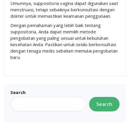
Umumnya, suppositoria vagina dapat digunakan saat
menstruasi, tetapi sebaiknya berkonsultasi dengan
dokter untuk memastikan keamanan penggunaan.
Dengan pemahaman yang lebih baik tentang
suppositoria, Anda dapat memilih metode
pengobatan yang paling sesuai untuk kebutuhan
kesehatan Anda. Pastikan untuk selalu berkonsultasi
dengan tenaga medis sebelum memulai pengobatan
baru.
Search
Search