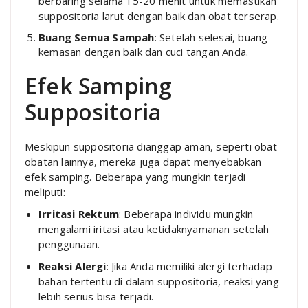
berbaring selama 15-20 menit untuk memastikan
suppositoria larut dengan baik dan obat terserap.
Buang Semua Sampah
: Setelah selesai, buang
kemasan dengan baik dan cuci tangan Anda.
Efek Samping
Suppositoria
Meskipun suppositoria dianggap aman, seperti obat-
obatan lainnya, mereka juga dapat menyebabkan
efek samping. Beberapa yang mungkin terjadi
meliputi:
Irritasi Rektum
: Beberapa individu mungkin
mengalami iritasi atau ketidaknyamanan setelah
penggunaan.
Reaksi Alergi
: Jika Anda memiliki alergi terhadap
bahan tertentu di dalam suppositoria, reaksi yang
lebih serius bisa terjadi.