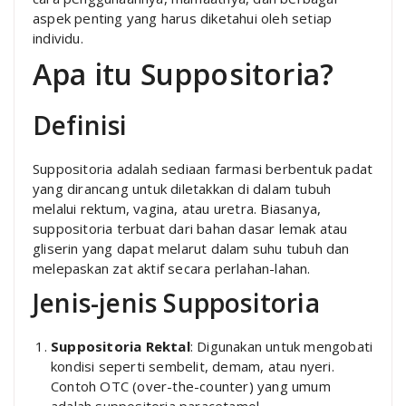
aspek penting yang harus diketahui oleh setiap
individu.
Apa itu Suppositoria?
Definisi
Suppositoria adalah sediaan farmasi berbentuk padat
yang dirancang untuk diletakkan di dalam tubuh
melalui rektum, vagina, atau uretra. Biasanya,
suppositoria terbuat dari bahan dasar lemak atau
gliserin yang dapat melarut dalam suhu tubuh dan
melepaskan zat aktif secara perlahan-lahan.
Jenis-jenis Suppositoria
Suppositoria Rektal
: Digunakan untuk mengobati
kondisi seperti sembelit, demam, atau nyeri.
Contoh OTC (over-the-counter) yang umum