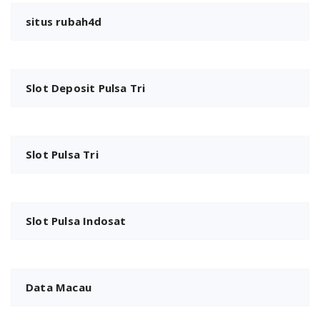
situs rubah4d
Slot Deposit Pulsa Tri
Slot Pulsa Tri
Slot Pulsa Indosat
Data Macau