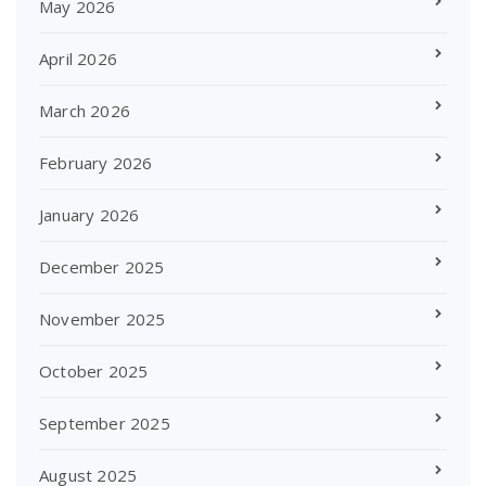
May 2026
April 2026
March 2026
February 2026
January 2026
December 2025
November 2025
October 2025
September 2025
August 2025