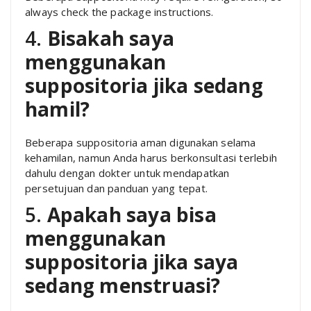
always check the package instructions.
4.
Bisakah saya
menggunakan
suppositoria jika sedang
hamil?
Beberapa suppositoria aman digunakan selama
kehamilan, namun Anda harus berkonsultasi terlebih
dahulu dengan dokter untuk mendapatkan
persetujuan dan panduan yang tepat.
5.
Apakah saya bisa
menggunakan
suppositoria jika saya
sedang menstruasi?