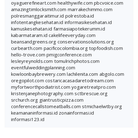
oyaguerefineart.com
healthywife.com
pbcvoice.com
amazingtimlocksmith.com
marrakechimmo.com
polresmanggaraitimur.id
polrestoba.id
infotentangkesehatan.id
informasikesehatan.id
kamuskesehatan.id
farmasiapotekerumm.id
kabarmataram.id
cakelifeeveryday.com
beansandgreens.org
conservationsolutions.org
curbearth.com
pacificocolombia.org
topfoodish.com
hello-trove.com
pmigconference.com
lesleyreynolds.com
tomulrichphotos.com
eventfulweddingplanning.com
kowloonbaybrewery.com
lachilenita.com
abgolo.com
oregopilot.com
costaricacasadaretodream.com
myfortworthpodiatrist.com
yogaretreatpro.com
kristenjanephotography.com
sctbrescue.org
srchurch.org
giantrusticpizza.com
conferencecallstomeatballs.com
stmichaelwtby.org
keamananinformasi.id
zonainformasi.id
informasi123.id