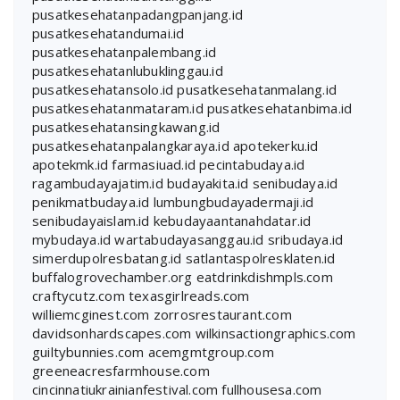
pusatkesehatanpadangpanjang.id
pusatkesehatandumai.id
pusatkesehatanpalembang.id
pusatkesehatanlubuklinggau.id
pusatkesehatansolo.id
pusatkesehatanmalang.id
pusatkesehatanmataram.id
pusatkesehatanbima.id
pusatkesehatansingkawang.id
pusatkesehatanpalangkaraya.id
apotekerku.id
apotekmk.id
farmasiuad.id
pecintabudaya.id
ragambudayajatim.id
budayakita.id
senibudaya.id
penikmatbudaya.id
lumbungbudayadermaji.id
senibudayaislam.id
kebudayaantanahdatar.id
mybudaya.id
wartabudayasanggau.id
sribudaya.id
simerdupolresbatang.id
satlantaspolresklaten.id
buffalogrovechamber.org
eatdrinkdishmpls.com
craftycutz.com
texasgirlreads.com
williemcginest.com
zorrosrestaurant.com
davidsonhardscapes.com
wilkinsactiongraphics.com
guiltybunnies.com
acemgmtgroup.com
greeneacresfarmhouse.com
cincinnatiukrainianfestival.com
fullhousesa.com