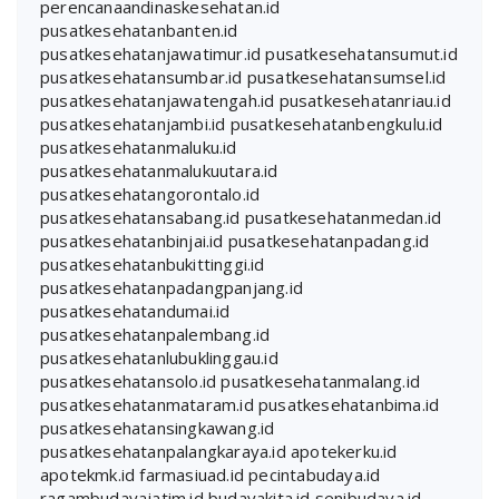
perencanaandinaskesehatan.id
pusatkesehatanbanten.id
pusatkesehatanjawatimur.id
pusatkesehatansumut.id
pusatkesehatansumbar.id
pusatkesehatansumsel.id
pusatkesehatanjawatengah.id
pusatkesehatanriau.id
pusatkesehatanjambi.id
pusatkesehatanbengkulu.id
pusatkesehatanmaluku.id
pusatkesehatanmalukuutara.id
pusatkesehatangorontalo.id
pusatkesehatansabang.id
pusatkesehatanmedan.id
pusatkesehatanbinjai.id
pusatkesehatanpadang.id
pusatkesehatanbukittinggi.id
pusatkesehatanpadangpanjang.id
pusatkesehatandumai.id
pusatkesehatanpalembang.id
pusatkesehatanlubuklinggau.id
pusatkesehatansolo.id
pusatkesehatanmalang.id
pusatkesehatanmataram.id
pusatkesehatanbima.id
pusatkesehatansingkawang.id
pusatkesehatanpalangkaraya.id
apotekerku.id
apotekmk.id
farmasiuad.id
pecintabudaya.id
ragambudayajatim.id
budayakita.id
senibudaya.id