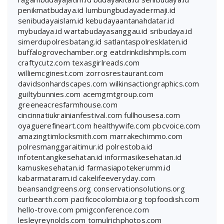
penikmatbudaya.id
lumbungbudayadermaji.id
senibudayaislam.id
kebudayaantanahdatar.id
mybudaya.id
wartabudayasanggau.id
sribudaya.id
simerdupolresbatang.id
satlantaspolresklaten.id
buffalogrovechamber.org
eatdrinkdishmpls.com
craftycutz.com
texasgirlreads.com
williemcginest.com
zorrosrestaurant.com
davidsonhardscapes.com
wilkinsactiongraphics.com
guiltybunnies.com
acemgmtgroup.com
greeneacresfarmhouse.com
cincinnatiukrainianfestival.com
fullhousesa.com
oyaguerefineart.com
healthywife.com
pbcvoice.com
amazingtimlocksmith.com
marrakechimmo.com
polresmanggaraitimur.id
polrestoba.id
infotentangkesehatan.id
informasikesehatan.id
kamuskesehatan.id
farmasiapotekerumm.id
kabarmataram.id
cakelifeeveryday.com
beansandgreens.org
conservationsolutions.org
curbearth.com
pacificocolombia.org
topfoodish.com
hello-trove.com
pmigconference.com
lesleyreynolds.com
tomulrichphotos.com