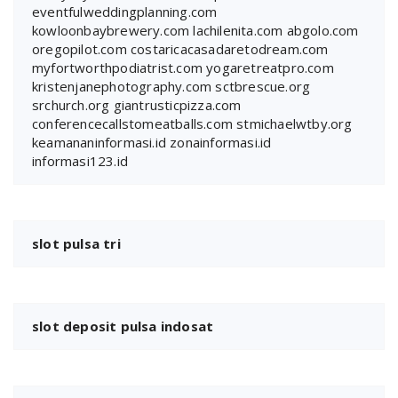
eventfulweddingplanning.com
kowloonbaybrewery.com
lachilenita.com
abgolo.com
oregopilot.com
costaricacasadaretodream.com
myfortworthpodiatrist.com
yogaretreatpro.com
kristenjanephotography.com
sctbrescue.org
srchurch.org
giantrusticpizza.com
conferencecallstomeatballs.com
stmichaelwtby.org
keamananinformasi.id
zonainformasi.id
informasi123.id
slot pulsa tri
slot deposit pulsa indosat