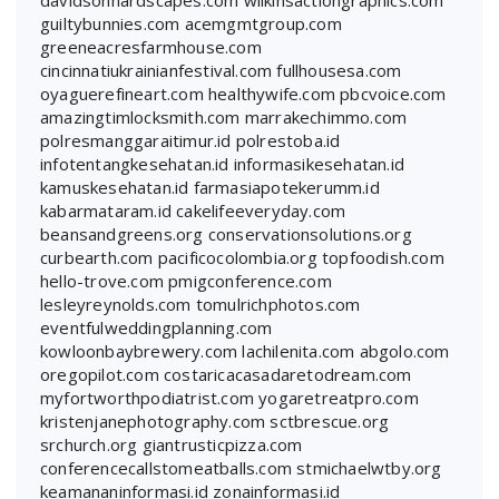
davidsonhardscapes.com
wilkinsactiongraphics.com
guiltybunnies.com
acemgmtgroup.com
greeneacresfarmhouse.com
cincinnatiukrainianfestival.com
fullhousesa.com
oyaguerefineart.com
healthywife.com
pbcvoice.com
amazingtimlocksmith.com
marrakechimmo.com
polresmanggaraitimur.id
polrestoba.id
infotentangkesehatan.id
informasikesehatan.id
kamuskesehatan.id
farmasiapotekerumm.id
kabarmataram.id
cakelifeeveryday.com
beansandgreens.org
conservationsolutions.org
curbearth.com
pacificocolombia.org
topfoodish.com
hello-trove.com
pmigconference.com
lesleyreynolds.com
tomulrichphotos.com
eventfulweddingplanning.com
kowloonbaybrewery.com
lachilenita.com
abgolo.com
oregopilot.com
costaricacasadaretodream.com
myfortworthpodiatrist.com
yogaretreatpro.com
kristenjanephotography.com
sctbrescue.org
srchurch.org
giantrusticpizza.com
conferencecallstomeatballs.com
stmichaelwtby.org
keamananinformasi.id
zonainformasi.id