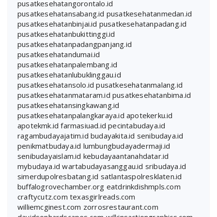
pusatkesehatangorontalo.id
pusatkesehatansabang.id
pusatkesehatanmedan.id
pusatkesehatanbinjai.id
pusatkesehatanpadang.id
pusatkesehatanbukittinggi.id
pusatkesehatanpadangpanjang.id
pusatkesehatandumai.id
pusatkesehatanpalembang.id
pusatkesehatanlubuklinggau.id
pusatkesehatansolo.id
pusatkesehatanmalang.id
pusatkesehatanmataram.id
pusatkesehatanbima.id
pusatkesehatansingkawang.id
pusatkesehatanpalangkaraya.id
apotekerku.id
apotekmk.id
farmasiuad.id
pecintabudaya.id
ragambudayajatim.id
budayakita.id
senibudaya.id
penikmatbudaya.id
lumbungbudayadermaji.id
senibudayaislam.id
kebudayaantanahdatar.id
mybudaya.id
wartabudayasanggau.id
sribudaya.id
simerdupolresbatang.id
satlantaspolresklaten.id
buffalogrovechamber.org
eatdrinkdishmpls.com
craftycutz.com
texasgirlreads.com
williemcginest.com
zorrosrestaurant.com