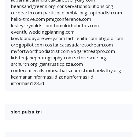
beansandgreens.org
conservationsolutions.org
curbearth.com
pacificocolombia.org
topfoodish.com
hello-trove.com
pmigconference.com
lesleyreynolds.com
tomulrichphotos.com
eventfulweddingplanning.com
kowloonbaybrewery.com
lachilenita.com
abgolo.com
oregopilot.com
costaricacasadaretodream.com
myfortworthpodiatrist.com
yogaretreatpro.com
kristenjanephotography.com
sctbrescue.org
srchurch.org
giantrusticpizza.com
conferencecallstomeatballs.com
stmichaelwtby.org
keamananinformasi.id
zonainformasi.id
informasi123.id
slot pulsa tri