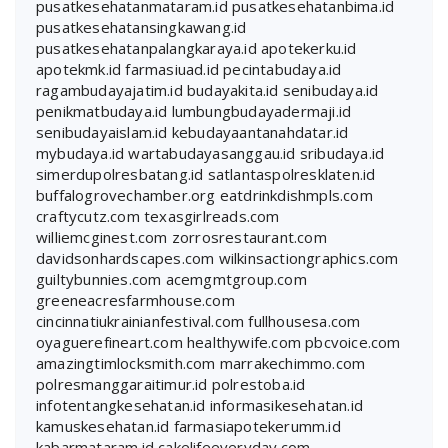
pusatkesehatanmataram.id
pusatkesehatanbima.id
pusatkesehatansingkawang.id
pusatkesehatanpalangkaraya.id
apotekerku.id
apotekmk.id
farmasiuad.id
pecintabudaya.id
ragambudayajatim.id
budayakita.id
senibudaya.id
penikmatbudaya.id
lumbungbudayadermaji.id
senibudayaislam.id
kebudayaantanahdatar.id
mybudaya.id
wartabudayasanggau.id
sribudaya.id
simerdupolresbatang.id
satlantaspolresklaten.id
buffalogrovechamber.org
eatdrinkdishmpls.com
craftycutz.com
texasgirlreads.com
williemcginest.com
zorrosrestaurant.com
davidsonhardscapes.com
wilkinsactiongraphics.com
guiltybunnies.com
acemgmtgroup.com
greeneacresfarmhouse.com
cincinnatiukrainianfestival.com
fullhousesa.com
oyaguerefineart.com
healthywife.com
pbcvoice.com
amazingtimlocksmith.com
marrakechimmo.com
polresmanggaraitimur.id
polrestoba.id
infotentangkesehatan.id
informasikesehatan.id
kamuskesehatan.id
farmasiapotekerumm.id
kabarmataram.id
cakelifeeveryday.com