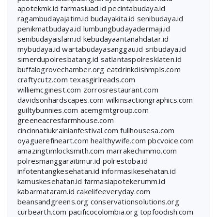
apotekmk.id
farmasiuad.id
pecintabudaya.id
ragambudayajatim.id
budayakita.id
senibudaya.id
penikmatbudaya.id
lumbungbudayadermaji.id
senibudayaislam.id
kebudayaantanahdatar.id
mybudaya.id
wartabudayasanggau.id
sribudaya.id
simerdupolresbatang.id
satlantaspolresklaten.id
buffalogrovechamber.org
eatdrinkdishmpls.com
craftycutz.com
texasgirlreads.com
williemcginest.com
zorrosrestaurant.com
davidsonhardscapes.com
wilkinsactiongraphics.com
guiltybunnies.com
acemgmtgroup.com
greeneacresfarmhouse.com
cincinnatiukrainianfestival.com
fullhousesa.com
oyaguerefineart.com
healthywife.com
pbcvoice.com
amazingtimlocksmith.com
marrakechimmo.com
polresmanggaraitimur.id
polrestoba.id
infotentangkesehatan.id
informasikesehatan.id
kamuskesehatan.id
farmasiapotekerumm.id
kabarmataram.id
cakelifeeveryday.com
beansandgreens.org
conservationsolutions.org
curbearth.com
pacificocolombia.org
topfoodish.com