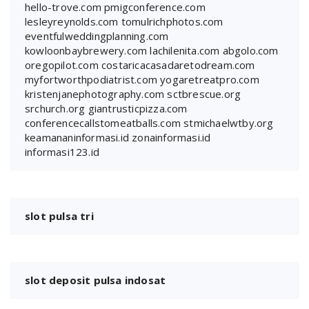
hello-trove.com
pmigconference.com
lesleyreynolds.com
tomulrichphotos.com
eventfulweddingplanning.com
kowloonbaybrewery.com
lachilenita.com
abgolo.com
oregopilot.com
costaricacasadaretodream.com
myfortworthpodiatrist.com
yogaretreatpro.com
kristenjanephotography.com
sctbrescue.org
srchurch.org
giantrusticpizza.com
conferencecallstomeatballs.com
stmichaelwtby.org
keamananinformasi.id
zonainformasi.id
informasi123.id
slot pulsa tri
slot deposit pulsa indosat