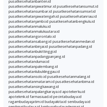
pusatkesehatanbanten.id
pusatkesehatanjawatimur.id
pusatkesehatansumut.id
pusatkesehatansumbar.id
pusatkesehatansumsel.id
pusatkesehatanjawatengah.id
pusatkesehatanriau.id
pusatkesehatanjambi.id
pusatkesehatanbengkulu.id
pusatkesehatanmaluku.id
pusatkesehatanmalukuutara.id
pusatkesehatangorontalo.id
pusatkesehatansabang.id
pusatkesehatanmedan.id
pusatkesehatanbinjai.id
pusatkesehatanpadang.id
pusatkesehatanbukittinggi.id
pusatkesehatanpadangpanjang.id
pusatkesehatandumai.id
pusatkesehatanpalembang.id
pusatkesehatanlubuklinggau.id
pusatkesehatansolo.id
pusatkesehatanmalang.id
pusatkesehatanmataram.id
pusatkesehatanbima.id
pusatkesehatansingkawang.id
pusatkesehatanpalangkaraya.id
apotekerku.id
apotekmk.id
farmasiuad.id
pecintabudaya.id
ragambudayajatim.id
budayakita.id
senibudaya.id
penikmatbudaya.id
lumbungbudayadermaji.id