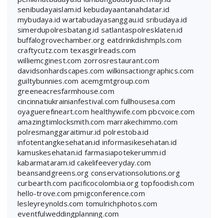
senibudayaislam.id
kebudayaantanahdatar.id
mybudaya.id
wartabudayasanggau.id
sribudaya.id
simerdupolresbatang.id
satlantaspolresklaten.id
buffalogrovechamber.org
eatdrinkdishmpls.com
craftycutz.com
texasgirlreads.com
williemcginest.com
zorrosrestaurant.com
davidsonhardscapes.com
wilkinsactiongraphics.com
guiltybunnies.com
acemgmtgroup.com
greeneacresfarmhouse.com
cincinnatiukrainianfestival.com
fullhousesa.com
oyaguerefineart.com
healthywife.com
pbcvoice.com
amazingtimlocksmith.com
marrakechimmo.com
polresmanggaraitimur.id
polrestoba.id
infotentangkesehatan.id
informasikesehatan.id
kamuskesehatan.id
farmasiapotekerumm.id
kabarmataram.id
cakelifeeveryday.com
beansandgreens.org
conservationsolutions.org
curbearth.com
pacificocolombia.org
topfoodish.com
hello-trove.com
pmigconference.com
lesleyreynolds.com
tomulrichphotos.com
eventfulweddingplanning.com