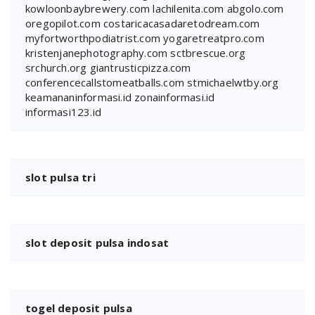
kowloonbaybrewery.com
lachilenita.com
abgolo.com
oregopilot.com
costaricacasadaretodream.com
myfortworthpodiatrist.com
yogaretreatpro.com
kristenjanephotography.com
sctbrescue.org
srchurch.org
giantrusticpizza.com
conferencecallstomeatballs.com
stmichaelwtby.org
keamananinformasi.id
zonainformasi.id
informasi123.id
slot pulsa tri
slot deposit pulsa indosat
togel deposit pulsa