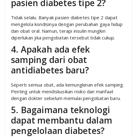
pasien diabetes tipe 2?
Tidak selalu. Banyak pasien diabetes tipe 2 dapat
mengelola kondisinya dengan perubahan gaya hidup
dan obat oral. Namun, terapi insulin mungkin
diperlukan jika pengobatan tersebut tidak cukup.
4. Apakah ada efek
samping dari obat
antidiabetes baru?
Seperti semua obat, ada kemungkinan efek samping.
Penting untuk mendiskusikan risiko dan manfaat
dengan dokter sebelum memulai pengobatan baru.
5. Bagaimana teknologi
dapat membantu dalam
pengelolaan diabetes?