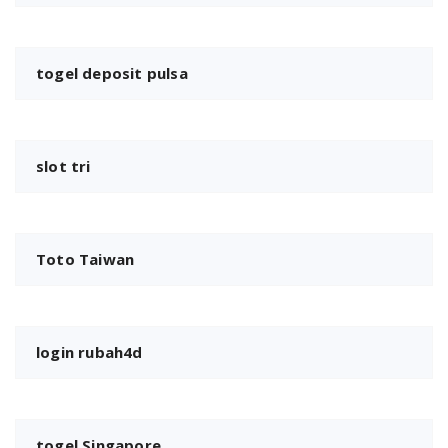
togel deposit pulsa
slot tri
Toto Taiwan
login rubah4d
togel Singapore