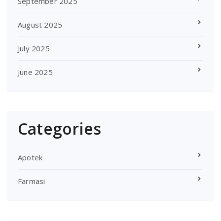
September 2025
August 2025
July 2025
June 2025
Categories
Apotek
Farmasi