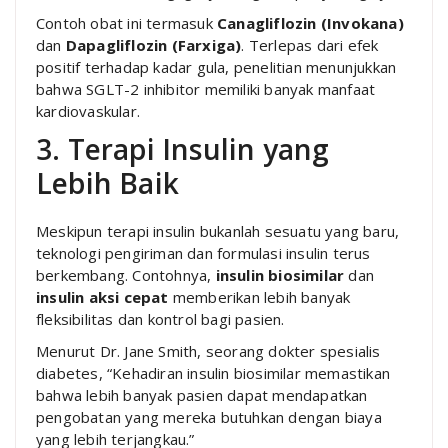
Contoh obat ini termasuk
Canagliflozin (Invokana)
dan
Dapagliflozin (Farxiga)
. Terlepas dari efek
positif terhadap kadar gula, penelitian menunjukkan
bahwa SGLT-2 inhibitor memiliki banyak manfaat
kardiovaskular.
3. Terapi Insulin yang
Lebih Baik
Meskipun terapi insulin bukanlah sesuatu yang baru,
teknologi pengiriman dan formulasi insulin terus
berkembang. Contohnya,
insulin biosimilar
dan
insulin aksi cepat
memberikan lebih banyak
fleksibilitas dan kontrol bagi pasien.
Menurut Dr. Jane Smith, seorang dokter spesialis
diabetes, “Kehadiran insulin biosimilar memastikan
bahwa lebih banyak pasien dapat mendapatkan
pengobatan yang mereka butuhkan dengan biaya
yang lebih terjangkau.”