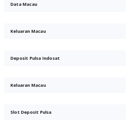
Data Macau
Keluaran Macau
Deposit Pulsa Indosat
Keluaran Macau
Slot Deposit Pulsa