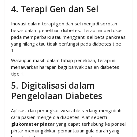
4. Terapi Gen dan Sel
Inovasi dalam terapi gen dan sel menjadi sorotan
besar dalam penelitian diabetes. Terapi ini berfokus
pada memperbaiki atau mengganti sel beta pankreas
yang hilang atau tidak berfungsi pada diabetes tipe
1.
Walaupun masih dalam tahap penelitian, terapi ini
menawarkan harapan bagi banyak pasien diabetes
tipe 1.
5. Digitalisasi dalam
Pengelolaan Diabetes
Aplikasi dan perangkat wearable sedang mengubah
cara pasien mengelola diabetes. Alat seperti
glukometer pintar
yang dapat terhubung ke ponsel
pintar memungkinkan pemantauan gula darah yang