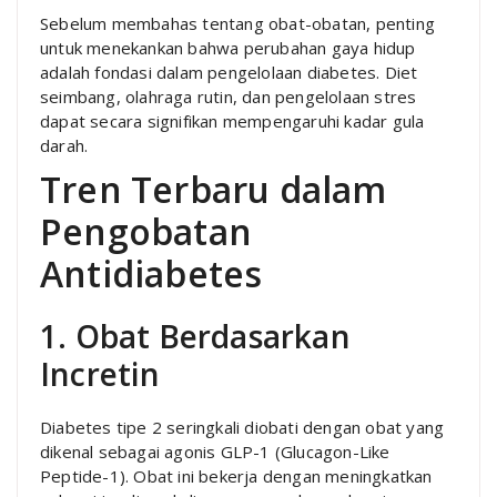
Sebelum membahas tentang obat-obatan, penting
untuk menekankan bahwa perubahan gaya hidup
adalah fondasi dalam pengelolaan diabetes. Diet
seimbang, olahraga rutin, dan pengelolaan stres
dapat secara signifikan mempengaruhi kadar gula
darah.
Tren Terbaru dalam
Pengobatan
Antidiabetes
1. Obat Berdasarkan
Incretin
Diabetes tipe 2 seringkali diobati dengan obat yang
dikenal sebagai agonis GLP-1 (Glucagon-Like
Peptide-1). Obat ini bekerja dengan meningkatkan