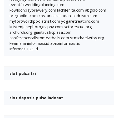
eventfulweddingplanning.com
kowloonbaybrewery.com
lachilenita.com
abgolo.com
oregopilot.com
costaricacasadaretodream.com
myfortworthpodiatrist.com
yogaretreatpro.com
kristenjanephotography.com
sctbrescue.org
srchurch.org
giantrusticpizza.com
conferencecallstomeatballs.com
stmichaelwtby.org
keamananinformasi.id
zonainformasi.id
informasi123.id
slot pulsa tri
slot deposit pulsa indosat