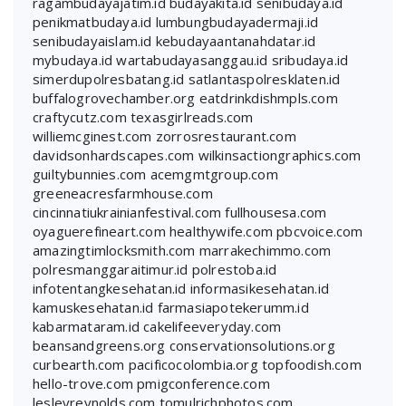
ragambudayajatim.id
budayakita.id
senibudaya.id
penikmatbudaya.id
lumbungbudayadermaji.id
senibudayaislam.id
kebudayaantanahdatar.id
mybudaya.id
wartabudayasanggau.id
sribudaya.id
simerdupolresbatang.id
satlantaspolresklaten.id
buffalogrovechamber.org
eatdrinkdishmpls.com
craftycutz.com
texasgirlreads.com
williemcginest.com
zorrosrestaurant.com
davidsonhardscapes.com
wilkinsactiongraphics.com
guiltybunnies.com
acemgmtgroup.com
greeneacresfarmhouse.com
cincinnatiukrainianfestival.com
fullhousesa.com
oyaguerefineart.com
healthywife.com
pbcvoice.com
amazingtimlocksmith.com
marrakechimmo.com
polresmanggaraitimur.id
polrestoba.id
infotentangkesehatan.id
informasikesehatan.id
kamuskesehatan.id
farmasiapotekerumm.id
kabarmataram.id
cakelifeeveryday.com
beansandgreens.org
conservationsolutions.org
curbearth.com
pacificocolombia.org
topfoodish.com
hello-trove.com
pmigconference.com
lesleyreynolds.com
tomulrichphotos.com