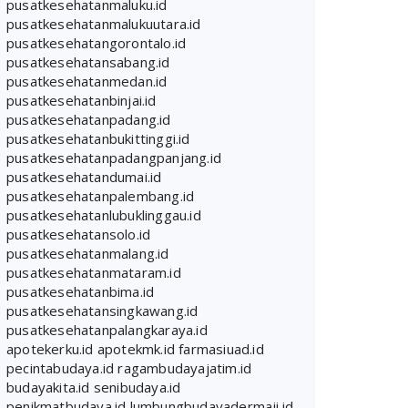
pusatkesehatanmaluku.id
pusatkesehatanmalukuutara.id
pusatkesehatangorontalo.id
pusatkesehatansabang.id
pusatkesehatanmedan.id
pusatkesehatanbinjai.id
pusatkesehatanpadang.id
pusatkesehatanbukittinggi.id
pusatkesehatanpadangpanjang.id
pusatkesehatandumai.id
pusatkesehatanpalembang.id
pusatkesehatanlubuklinggau.id
pusatkesehatansolo.id
pusatkesehatanmalang.id
pusatkesehatanmataram.id
pusatkesehatanbima.id
pusatkesehatansingkawang.id
pusatkesehatanpalangkaraya.id
apotekerku.id
apotekmk.id
farmasiuad.id
pecintabudaya.id
ragambudayajatim.id
budayakita.id
senibudaya.id
penikmatbudaya.id
lumbungbudayadermaji.id