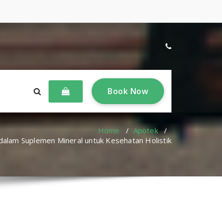
B
o
o
k
N
o
w
Home
/
Apotek
/
dalam Suplemen Mineral untuk Kesehatan Holistik