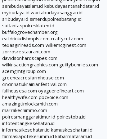
senibudayaislam.id
kebudayaantanahdatar.id
mybudaya.id
wartabudayasanggau.id
sribudaya.id
simerdupolresbatang.id
satlantaspolresklaten.id
buffalogrovechamber.org
eatdrinkdishmpls.com
craftycutz.com
texasgirlreads.com
williemcginest.com
zorrosrestaurant.com
davidsonhardscapes.com
wilkinsactiongraphics.com
guiltybunnies.com
acemgmtgroup.com
greeneacresfarmhouse.com
cincinnatiukrainianfestival.com
fullhousesa.com
oyaguerefineart.com
healthywife.com
pbcvoice.com
amazingtimlocksmith.com
marrakechimmo.com
polresmanggaraitimur.id
polrestoba.id
infotentangkesehatan.id
informasikesehatan.id
kamuskesehatan.id
farmasiapotekerumm.id
kabarmataram.id