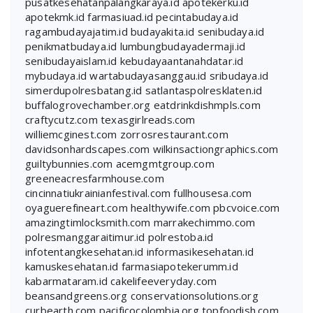
pusatkesehatanpalangkaraya.id
apotekerku.id
apotekmk.id
farmasiuad.id
pecintabudaya.id
ragambudayajatim.id
budayakita.id
senibudaya.id
penikmatbudaya.id
lumbungbudayadermaji.id
senibudayaislam.id
kebudayaantanahdatar.id
mybudaya.id
wartabudayasanggau.id
sribudaya.id
simerdupolresbatang.id
satlantaspolresklaten.id
buffalogrovechamber.org
eatdrinkdishmpls.com
craftycutz.com
texasgirlreads.com
williemcginest.com
zorrosrestaurant.com
davidsonhardscapes.com
wilkinsactiongraphics.com
guiltybunnies.com
acemgmtgroup.com
greeneacresfarmhouse.com
cincinnatiukrainianfestival.com
fullhousesa.com
oyaguerefineart.com
healthywife.com
pbcvoice.com
amazingtimlocksmith.com
marrakechimmo.com
polresmanggaraitimur.id
polrestoba.id
infotentangkesehatan.id
informasikesehatan.id
kamuskesehatan.id
farmasiapotekerumm.id
kabarmataram.id
cakelifeeveryday.com
beansandgreens.org
conservationsolutions.org
curbearth.com
pacificocolombia.org
topfoodish.com