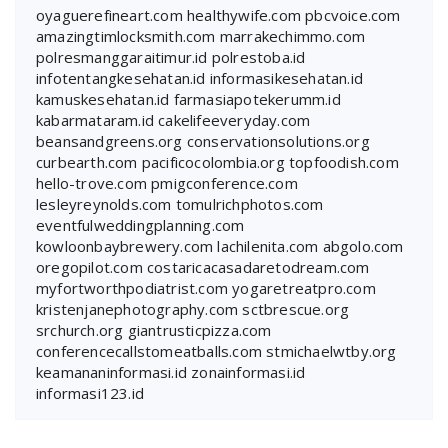
oyaguerefineart.com
healthywife.com
pbcvoice.com
amazingtimlocksmith.com
marrakechimmo.com
polresmanggaraitimur.id
polrestoba.id
infotentangkesehatan.id
informasikesehatan.id
kamuskesehatan.id
farmasiapotekerumm.id
kabarmataram.id
cakelifeeveryday.com
beansandgreens.org
conservationsolutions.org
curbearth.com
pacificocolombia.org
topfoodish.com
hello-trove.com
pmigconference.com
lesleyreynolds.com
tomulrichphotos.com
eventfulweddingplanning.com
kowloonbaybrewery.com
lachilenita.com
abgolo.com
oregopilot.com
costaricacasadaretodream.com
myfortworthpodiatrist.com
yogaretreatpro.com
kristenjanephotography.com
sctbrescue.org
srchurch.org
giantrusticpizza.com
conferencecallstomeatballs.com
stmichaelwtby.org
keamananinformasi.id
zonainformasi.id
informasi123.id