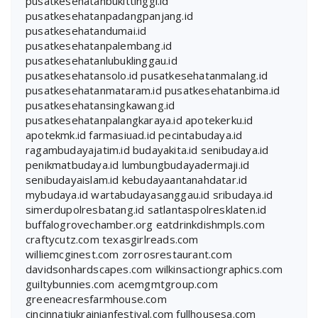
pusatkesehatanbukittinggi.id
pusatkesehatanpadangpanjang.id
pusatkesehatandumai.id
pusatkesehatanpalembang.id
pusatkesehatanlubuklinggau.id
pusatkesehatansolo.id
pusatkesehatanmalang.id
pusatkesehatanmataram.id
pusatkesehatanbima.id
pusatkesehatansingkawang.id
pusatkesehatanpalangkaraya.id
apotekerku.id
apotekmk.id
farmasiuad.id
pecintabudaya.id
ragambudayajatim.id
budayakita.id
senibudaya.id
penikmatbudaya.id
lumbungbudayadermaji.id
senibudayaislam.id
kebudayaantanahdatar.id
mybudaya.id
wartabudayasanggau.id
sribudaya.id
simerdupolresbatang.id
satlantaspolresklaten.id
buffalogrovechamber.org
eatdrinkdishmpls.com
craftycutz.com
texasgirlreads.com
williemcginest.com
zorrosrestaurant.com
davidsonhardscapes.com
wilkinsactiongraphics.com
guiltybunnies.com
acemgmtgroup.com
greeneacresfarmhouse.com
cincinnatiukrainianfestival.com
fullhousesa.com